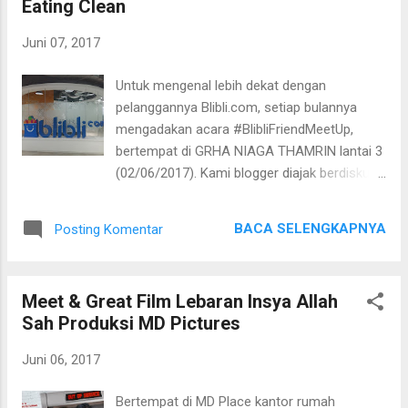
Eating Clean
Dian Permatasari, M.Gizi,SpGk selaku Dokter
pa...
spesialis gizi klinik, sebagai nara sumber kali
Juni 07, 2017
ini. Seperti biasa dr. Dian menjelaskan gizi
dan manfaat puasa ramdhan yaitu
Untuk mengenal lebih dekat dengan
menurunkan kadar gula darah, menurunkan
pelanggannya Blibli.com, setiap bulannya
kadar asam lemak, perbaikan profil Lemak.
mengadakan acara #BlibliFriendMeetUp,
Jika profil perbaikan lemak kita bagus itu
bertempat di GRHA NIAGA THAMRIN lantai 3
akan menurunkan/menjaga kestabilan berat
(02/06/2017). Kami blogger diajak berdiskusi
badan, meningkatkan efek proteksi terhadap
tentang "Pola Makan Sehat dan Benar"
penyakit non enfeksi. dr
mengundang penulis buku "Eating Clean" Inge
Dian Permatasari & Karyanto ...
BACA SELENGKAPNYA
Posting Komentar
Tumiwa Bachrens. Ini adalah buku kedua
Inge, yang dilengkapi dengannresep masakan
sehat yang sudah diviba oleh pembacanya.
Meet & Great Film Lebaran Insya Allah
Sebelum menulis buku Inge hanya menulis di
Sah Produksi MD Pictures
blog pribadinya. Ada penerbit yang meminta
ijin untuk menerbitkan blognya dalam sebuah
Juni 06, 2017
buku. Ternyata buku Eating Clean bersampul
putih ini laris manis dan banyak dicari dan
Bertempat di MD Place kantor rumah