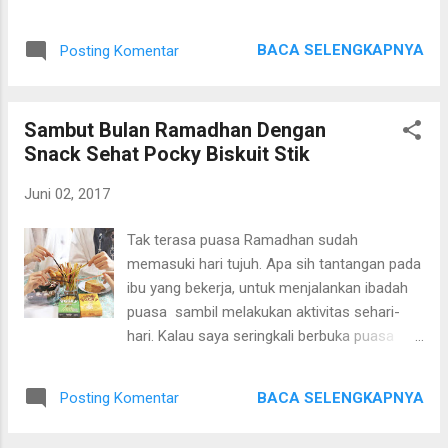
yang menurutnya baik pasti akan diucapkan,
lebaran sudah menjadi tradisi setiap orang.
namun jika tidak baik dia lebih baik diam. Silvi
Ada yang pulang ke kampung halaman
yang berkarakter seorang wanita yang
BACA SELENGKAPNYA
Posting Komentar
bertemu keluarga besar, ada yang hanya
beranim ceplas ceplos dan cerewet ini
bersilahturahmi pada sanak saudara atau
berkeinginan...
hanya melancong mengisi liburan. Seperti
Sambut Bulan Ramadhan Dengan
yang saya lakukan setiap tahunnya,
Snack Sehat Pocky Biskuit Stik
mengikuti mudik gratis hanya ingin
memanfaatkan transpotasi gratis yang
Juni 02, 2017
diselenggarakan oleh perusahaan yang
menyelenggarakan even mudik gratis ini.
Tak terasa puasa Ramadhan sudah
Selama mengikuti even mudik gratis dsri
memasuki hari tujuh. Apa sih tantangan pada
tahun ke tahun, di tahun 2016 adalah
ibu yang bekerja, untuk menjalankan ibadah
perjalanan mudik yang teramat parah jarak
puasa sambil melakukan aktivitas sehari-
tempuh dari Jakarta Brebes memakan waktu
hari. Kalau saya seringkali berbuka puasa
2 hari 1 malam. Lebih memprihatinkan lagi
ditengah perjalanan pulang. Nah itu yang
banyak pemudik yang terkena musibah atau
menjadi kendalanya. Karena saya suka
kecelakaan, akibat dari memaksakan diri dan
BACA SELENGKAPNYA
Posting Komentar
nyemil snack dan tidak suka makan makanan
tidak memperhatikan kesehatan diri dan
berat ketika berbuka puasa. Saya selalu sedia
keluarga yang dibawa saat mudik. Selain itu