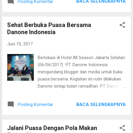
tersedia di Jabodetabek, Pekan Baru,
BACA SELENGKAPNYA
Posting Komentar
di www.bundakraft.com. Bulan Ramadhan
Surabaya, Malang, dan Makssar. ...
adalah momen yang tepat untuk berkumpul
bersama keluarga, seperti disaat sahur dan
Sehat Berbuka Puasa Bersama
saat berbuka puasa. Dalam acara berbuka
Danone Indonesia
puasa bersama ini dihadiri pula oleh Sachin
Prasad selakunPresiden Direktur Mondelez
Juni 10, 2017
dan Putri Happy selaku Selaku Senior Brand
Manager Meals, Mondelez Indonesia serta
Berlokasi di Hotel All Season Jakarta Selatan
Endang yang berbagi resep berkreasi dengan
(06/06/2017) PT. Danone Indonesia
keju KRAFT. Sachin Prasad menjelaskan
mengundang blogger dan media untuk buka
"Kegiatan #BerbagiKreasiKRAFT adalah
puasa bersama. Kegiatan ini rutin dilakukan
salah satu bentuk komitmen Mondelez
Danone setiap bulan ramadhan. PT. Danone
Indonesia untuk tumbuh dan berbagi
Indonesia bukan saja menjual produk dan
manfaatbbaik bersama masyarakat
mencari keuntungan. Selain itu Danone juga
Indonesia, salah satunya dengan
BACA SELENGKAPNYA
Posting Komentar
peduli akan lingkungan dan alam sekitar.
memperhatikan kesejahteraan anak-anak
Acara bukber kali mengangkat tema "
panti asuhan, seiring momen bulan
Membiasakan Hidup Sehat Sejak Bulan
Ramadhan yang senantiasa dimanfaatkan
Jalani Puasa Dengan Pola Makan
Puasa dengan Penuhi Nutrisi dan Hidrasi ". dr.
untuk berbagi." Kampanye ini dilaksanakan