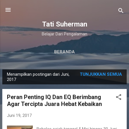
Langsung ke konten utama
Tati Suherman
Belajar Dari Pengalaman
BERANDA
Menampilkan postingan dari Juni,
TUNJUKKAN SEMUA
P
2017
o
s
Peran Penting IQ Dan EQ Berimbang
t
Agar Tercipta Juara Hebat Kebaikan
i
n
Juni 19, 2017
g
Bebelac sejak tanggal 5 Mei hingga 30 Juni