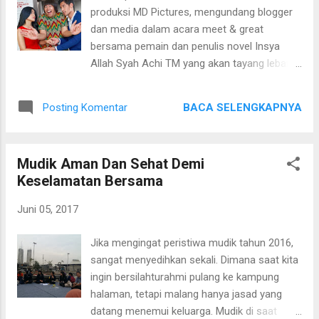
sudah cetakan ke-4. Blog pribadi Inge
produksi MD Pictures, mengundang blogger
berisikan curhatan tentang kesehatan
dan media dalam acara meet & great
keluarganya dengan mengubah pola makan
bersama pemain dan penulis novel Insya
sehat yang benar. Sebelum menerapkan
Allah Syah Achi TM yang akan tayang lebaran
eating clean Inge beserta anak-anaknya
25 Juni 2017 nanti. Ada Pandji sebagai Raka
menderita penyakit komplikasi serius.
dan Donita sebagai Kiara. Foto dok.
Diumurnya yang memasuki ke 38 tahun Inge
BACA SELENGKAPNYA
Posting Komentar
@insyaallahsah Dalam film ini diceritakan
menderita masalah pencernaan akut,
tentang sebuah nazar seorang Raka dan Silvi
gangguan tidur, jerawat akut, pre diabetes,
(Titi Kamal) yang terjebak dalam sebuah lift.
tulang...
Mudik Aman Dan Sehat Demi
Ketika terjebak didalam lift Raka berjanji akan
Keselamatan Bersama
menjadi yang lebih baik untuk dirinya dan
orang sekitarnya, lain hal dengan Silvi yang
Juni 05, 2017
bernazar menjadi wanita muslimah menjauhi
segala larangan Tuhan YME. Sayangnya
Jika mengingat peristiwa mudik tahun 2016,
setelah selamat keluar dari lift, seketika itu
sangat menyedihkan sekali. Dimana saat kita
pula Silvi melupakan janjinya. Namun Raka
ingin bersilahturahmi pulang ke kampung
selalu mengingatkan. Raka adalah seorang
halaman, tetapi malang hanya jasad yang
yang berkarakter apa yang ada dipikirannya
datang menemui keluarga. Mudik di saat