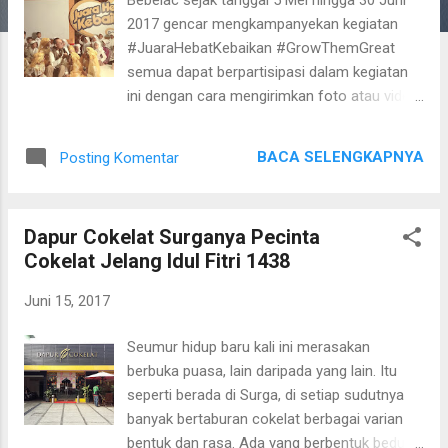
a
2017 gencar mengkampanyekan kegiatan
n
#JuaraHebatKebaikan #GrowThemGreat
semua dapat berpartisipasi dalam kegiatan
ini dengan cara mengirimkan foto atau video
dan cerita aksi hebat kebaikan buah hati ke
website www.bebeclub.co.id/juarahebatkebai
BACA SELENGKAPNYA
Posting Komentar
kan . Kegiatan ini bertujuan mendukung dan
menginspirasi Ibu berkegiatan positif
bersama sang buah hati, sekaligus peluang
Dapur Cokelat Surganya Pecinta
Ibu untuk mengajarkan makna kebaikan
Cokelat Jelang Idul Fitri 1438
kepadanya. Kak Noval (host) berinteraksi
dengan anak-anak dari Rumah Yatim Selain
Juni 15, 2017
memberi dukungan terhadap Ibu, dengan
menguploud video atau foto kegiatan hebat
Seumur hidup baru kali ini merasakan
Sikecil, Ibu juga sudah berdonasi untuk
berbuka puasa, lain daripada yang lain. Itu
Rumah Yatim. Semakin banyak foto atau
seperti berada di Surga, di setiap sudutnya
video kegiatan
banyak bertaburan cokelat berbagai varian
#JuaraHebatKebaikan semakin banyak pula
bentuk dan rasa. Ada yang berbentuk bedug,