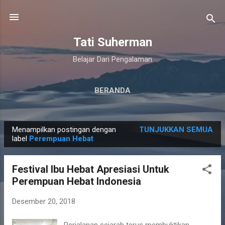
Langsung ke konten utama
Tati Suherman
Belajar Dari Pengalaman
BERANDA
Menampilkan postingan dengan
TUNJUKKAN SEMUA
P
label
Perempuan Hebat
o
s
Festival Ibu Hebat Apresiasi Untuk
t
Perempuan Hebat Indonesia
i
n
Desember 20, 2018
g
Perjalanan sejarah terus membuktikan,