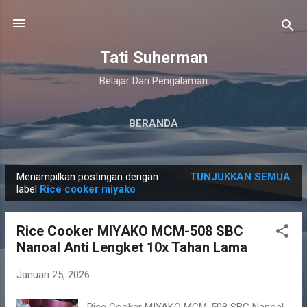
Langsung ke konten utama
Tati Suherman
Belajar Dari Pengalaman
BERANDA
Menampilkan postingan dengan
TUNJUKKAN SEMUA
P
label
Rice cooker miyako
o
s
Rice Cooker MIYAKO MCM-508 SBC
t
Nanoal Anti Lengket 10x Tahan Lama
i
n
Januari 25, 2026
g
Rice Cooker MIYAKO MCM-508 SBC Nanoal