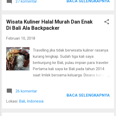
berkunjung ke Belitung, tapi dia berangkat
BACA SELENGKAPNYA
27 komentar
travelling tidak terjadi kekurangan uang
sejak tanggal 17 Februari 2018....
ditengah perjalanan. Kalau bisa travelling
dengan budget seminim mungkin. Paling
Wisata Kuliner Halal Murah Dan Enak
bahagia kalau sudah bisa melihat sunrise
Di Bali Ala Backpacker
secantik ini Sebelum berpergian sebaiknya
tentukan dulu mau kemana tujuan wisata
Februari 10, 2018
nya, cek biaya hidup disana seperti makan,
transpotasi, penginapan dan masuk tempat
Travelling jika tidak berwisata kuliner rasanya
wisatanya. Bila perlu kita mencari harga
kurang lengkap. Sudah tiga kali saya
promo, untuk menekan pengeluaran seirit
berkunjung ke Bali, pulau impian para traveler.
mungkin. Maklum, saya lebih suka angkat
Pertama kali saya ke Bali pada tahun 2014
ransel (backpackeran) ketibang Koper. Lagi
saat Imlek bersama keluarga. Disana kami 5
pula sumber dana untuk travelling dari pak
hari 4 malam, dan menginap di jl. Melasti-
suami, ga enak juga sih kalau mintanya
Kuta dengan free breakfast. Bermodal
terlalu besar. Travelling yang saya lakukan
26 komentar
informasi dari internet, saya membuat list
BACA SELENGKAPNYA
bisa sebulan 2 kali, jadi kan malu juga
destinasi mana aja yang harus dikunjungi.
Lokasi:
Bali, Indonesia
mintanya. Kadang suka diceramahin dulu,
Saya membuat rencana 1 hari 2 destinasi,
wa...
tapi karena kami tidak menyewa kendaraan