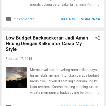
Menyelamatkan Dirinya Sendiri Melalui
murah, pulang pergi Jakarta Tanjung Pandan
Tangan Kita" President Director PT Kao
hanya 800k. Tapi guys, banyak sekali
Indonesia Bapak Michio Koike memberikan
kendalanya karena tiket promonya hanya
hadiah kepada pemenang Eco Friend Prize
BACA SELENGKAPNYA
27 komentar
satu. Jadilah saya berangkat sendiri dan yang
Viola Arielle Suliandy 2. I Wayan Amerta Nur
membuat bingung adalah untuk explore
Pradnyana (15 tahun), dengan karya berju...
Belitung agar biaya murah harus 4 atau 6
Low Budget Backpackeran Jadi Aman
orang. Kali ini explore Belitung selama 2 hari
Hitung Dengan Kalkulator Casio My
1 malam. Sampai di bandara H.A.S
Style
Hanandjoeddin Tanjung Pandan Sumatera
Selatan kita bisa mengabadikan momen di
Februari 17, 2018
sini Abadikan momen pernah menginjakkan
kaki di Belitung Awalnya saya menentukan
Mempunyai hobi travelling menjadikan saya
berangkat pada tanggal 27 Februari 2018 dan
harus lebih memperhitungkan berapa budget
ada teman disana yang menemani explore,
harus dikeluarkan disaat ingin berkunjung ke
namun sayangnya karena ada sesuatu yang
kota tertentu. Karena masing-masing tujuan
harus dikerjakan akhirnya saya merubahnya
wisata mempunyai budget yang berbeda-
tanggal 19 Februari 2018. Mengikuti jadwal
beda. Disini saya harus lebih teliti lagi
yang kebetulan ada teman dari Jakarta yang
menghitungnya, agar nantinya disaat