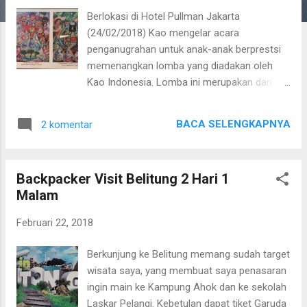
a
Berlokasi di Hotel Pullman Jakarta
n
(24/02/2018) Kao mengelar acara
penganugrahan untuk anak-anak berprestsi
memenangkan lomba yang diadakan oleh
Kao Indonesia. Lomba ini merupakan dari
bagian acara Kao dan merupakan ujud nyata
harmoni dengan alat. Ada beberapa tujuan
BACA SELENGKAPNYA
2 komentar
dalam lomba melukis ini ingin meningkatkan
prestasi ditingkat dunia terlebih penting untuk
mendukung ketertarikan kreatifitasnya.
Backpacker Visit Belitung 2 Hari 1
Lomba Melukis ini berawal sejak tahun 2010.
Malam
Lukisan para peserta Lomba Melukis
Lingkungan KAO Dalam Lomba Melukis
Februari 22, 2018
Lingkungan Kao untuk Anak-anak Kedelapan
dari Indonesia, ada dua anak Indonesia yang
Berkunjung ke Belitung memang sudah target
mendapatkan penghargaan "Eco Friend
wisata saya, yang membuat saya penasaran
Prize" yaitu: 1. Viola Arielle Suliandy (13
ingin main ke Kampung Ahok dan ke sekolah
tahun), dengan karya berjudul "Alam
Laskar Pelangi. Kebetulan dapat tiket Garuda