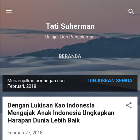
Langsung ke konten utama
Tati Suherman
Belajar Dari Pengalaman
BERANDA
Menampilkan postingan dari
TUNJUKKAN SEMUA
P
Februari, 2018
o
s
Dengan Lukisan Kao Indonesia
t
Mengajak Anak Indonesia Ungkapkan
i
Harapan Dunia Lebih Baik
n
g
Februari 27, 2018