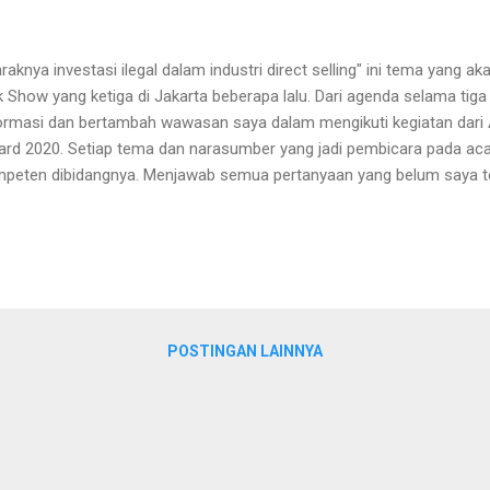
raknya investasi ilegal dalam industri direct selling" ini tema yang a
k Show yang ketiga di Jakarta beberapa lalu. Dari agenda selama tiga h
ormasi dan bertambah wawasan saya dalam mengikuti kegiatan dari 
rd 2020. Setiap tema dan narasumber yang jadi pembicara pada aca
peten dibidangnya. Menjawab semua pertanyaan yang belum saya 
ama ini. Maraknya investasi ilegal dalam industri direct selling Mulai dar
ling atau MLM. Tahun 2004 saya sudah mengenal bisnis ini, kebetulan
g waktu itu. Produk kesehatan yang ditawarkan adalah produk dari CN
us terang saya tidak mempunyai keahlian dan kepercayaan diri untuk 
anya saya tetap menjadi anggota aja dan produk yang dibeli untuk dip
a sekali belum mengerti menjalani bisnis i...
POSTINGAN LAINNYA