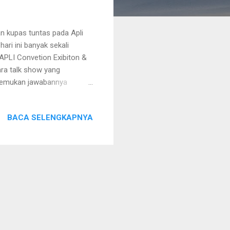
kan kupas tuntas pada Apli
ari ini banyak sekali
APLI Convetion Exibiton &
ra talk show yang
temukan jawabannya
i bisnis di industri direct
 diajak oleh tetangga saya
BACA SELENGKAPNYA
I, Sophie Martin, dan OXY.
merekrut orang lain.
akai sendiri. Waktu itu