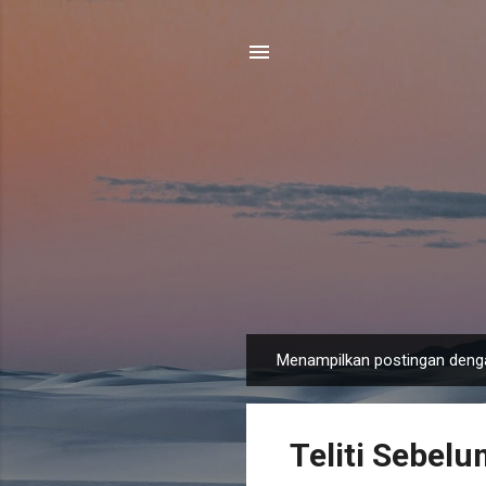
Menampilkan postingan deng
P
o
s
Teliti Sebelu
t
i