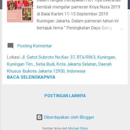
a
kembali mengelar pameran Kriya Nusa 2019
n
di Balai Kartini 11-15 September 2019
Kuningan Jakarta. Dalam pameran tahun ini
bertajuk tema " Peningkatan Daya Saing
Produk Kerajinan Melalui Pengembangan
Kreativitas & Kewirausahaan. Dengan
Posting Komentar
mengusung ikon daerah Nusantara dari
Sumatera Barat berupa Motif Pucuk
Lokasi:
Jl. Gatot Subroto No.Kav. 37, RT.6/RW.3, Kuningan,
Rabuang. DEKRANAS berkomitmen untuk
Kuningan Tim., Setia Budi, Kota Jakarta Selatan, Daerah
melestarikan serta mengembangkan hasil
Khusus Ibukota Jakarta 12950, Indonesia
produk kerajinan Indonesia. Menjaga
BACA SELENGKAPNYA
keberadaan dan kontinuitas produksi produk
kerajinan melalui peningkatan ketrampilan
POSTINGAN LAINNYA
pada generasi muda. Foto bareng Suku
Asmat yang me Melakukan pembinaan
produk melalui peningkatan kualitas, desain,
Diberdayakan oleh Blogger
produksi dan penggunaan teknologi baru
agar dapat meningkatkan daya saing.
Gambar tema oleh
Michael Elkan