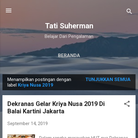
Langsung ke konten utama
Tati Suherman
Belajar Dari Pengalaman
BERANDA
Menampilkan postingan dengan
TUNJUKKAN SEMUA
P
label
Kriya Nusa 2019
o
s
Dekranas Gelar Kriya Nusa 2019 Di
t
Balai Kartini Jakarta
i
n
September 14, 2019
g
Dalam rangka merayakan HUT nya Dekranas