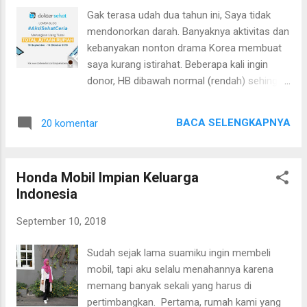
untuk pelipur lara disaat jenuh dan lelah. Saya
Gak terasa udah dua tahun ini, Saya tidak
punya dua solusinya, pertama main dengan
mendonorkan darah. Banyaknya aktivitas dan
kucing kesayangan dan kedua liat oppa-oppa
kebanyakan nonton drama Korea membuat
cantik di drama korea. Kalau drama terbaru
saya kurang istirahat. Beberapa kali ingin
kurang sreg di hati, nah saya suka juga
donor, HB dibawah normal (rendah) sehingga
nonton drama korea yang sudah lewat
tidak memungkinkan untuk donor. Makanya
setahun atau beberapa bulan yang lalu.
setelah mengetahui ada acara donor darah
Sebenarnya kisahnya klise banget ya, tapi ga
BACA SELENGKAPNYA
20 komentar
di Ciputra Medical Center , saya sangat
tau kenapa saya tuh gak pernah bosan.
antusias sekali. Kegiatan ini untuk merayakan
Kedua putri saya selalu memberi info dra...
HUT Palang Merah Indonesia ke 73, untuk
Honda Mobil Impian Keluarga
mengajak masyarakat dari semua golongan
Indonesia
untuk meningkatkan kesadaran akan
kesehatan dan pentingnya berbagi dengan
September 10, 2018
sesama melalui kegiatan donor darah. Yuk
ikuti lomba blog nya sampai tanggal 16
Sudah sejak lama suamiku ingin membeli
Oktober 2018
mobil, tapi aku selalu menahannya karena
Klik www.doktersehat.com/blogsehatceria
memang banyak sekali yang harus di
Seminggu menjelang tanggal 15 September
pertimbangkan. Pertama, rumah kami yang