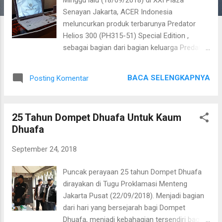
a
Senayan Jakarta, ACER Indonesia
n
meluncurkan produk terbarunya Predator
Helios 300 (PH315-51) Special Edition ,
sebagai bagian dari bagian keluarga Predator
Helios series, hanya diluncurkan dengan
jumlah terbatas untuk pasar Indonesia.
BACA SELENGKAPNYA
Posting Komentar
Laptop nan elegan ini di ciptakan khusus
untuk para gamers dan pekerja kreatif yang
membutuhkan laptop dengan performa tinggi
25 Tahun Dompet Dhuafa Untuk Kaum
dan modern bergaya. Predator Helios 300
Dhuafa
Special Edition laptop gamimg warna putih
dengan prosesor Intel Core Generasi ke-8
September 24, 2018
dan NVIDIA GTX 1060 Predator Helios 300
Special Edition, laptop gaming warna putih
Puncak perayaan 25 tahun Dompet Dhuafa
yang memadukan kemewahan desain dan
dirayakan di Tugu Proklamasi Menteng
kekuatan performa untuk gamer dan content
Jakarta Pusat (22/09/2018). Menjadi bagian
creator. ● Predator Helios 300 Special Edition
dari hari yang bersejarah bagi Dompet
hadir dengan desain elegan dan istimewa
Dhuafa, menjadi kebahagian tersendiri bagi