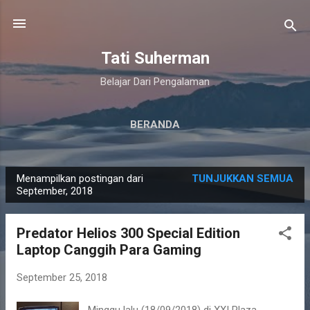
Langsung ke konten utama
Tati Suherman
Belajar Dari Pengalaman
BERANDA
Menampilkan postingan dari
TUNJUKKAN SEMUA
P
September, 2018
o
s
Predator Helios 300 Special Edition
t
Laptop Canggih Para Gaming
i
n
September 25, 2018
g
Minggu lalu (18/09/2018) di XXI Plaza