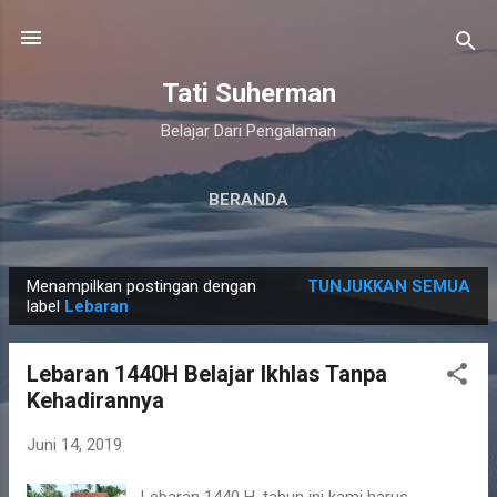
Langsung ke konten utama
Tati Suherman
Belajar Dari Pengalaman
BERANDA
Menampilkan postingan dengan
TUNJUKKAN SEMUA
P
label
Lebaran
o
s
Lebaran 1440H Belajar Ikhlas Tanpa
t
Kehadirannya
i
n
Juni 14, 2019
g
Lebaran 1440 H, tahun ini kami harus