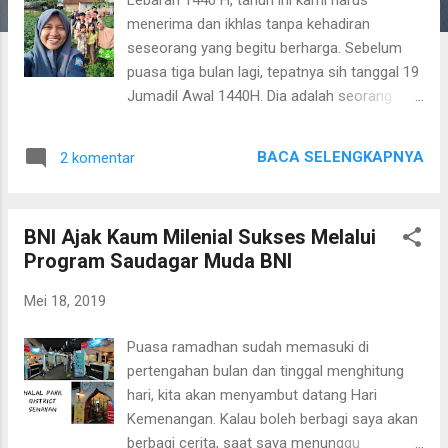
a
menerima dan ikhlas tanpa kehadiran
n
seseorang yang begitu berharga. Sebelum
puasa tiga bulan lagi, tepatnya sih tanggal 19
Jumadil Awal 1440H. Dia adalah seorang
suami, Bapak, paman, kakak, adik yang begitu
perhatian dan penyayang. Momen lebaran
BACA SELENGKAPNYA
2 komentar
seperti ini yang membuat kami kehilangan
sosok periang. Hobi nya bikin suasana ramai,
bagi-bagi uang. Kadang kalau ada yang
BNI Ajak Kaum Milenial Sukses Melalui
puasanya full satu bulan, dengan senang hati
Program Saudagar Muda BNI
dia memberikan hadiah uang saku. Yahh
suami ku tercinta kini sudah tenang dan
Mei 18, 2019
mendapatkan nikmat dari amal Sholeh ya.
Banyak pelajaran yang saya ambil dari nya,
Puasa ramadhan sudah memasuki di
terutama sifat ikhlas dan dermawan nya. Dia
pertengahan bulan dan tinggal menghitung
lebih suka memberi, karena tangan diatas
hari, kita akan menyambut datang Hari
lebih baik daripada tangan diatas. Bukan nya
Kemenangan. Kalau boleh berbagi saya akan
saya tidak ikhlas dengan kepergiannya, tetapi
berbagi cerita, saat saya menunggu