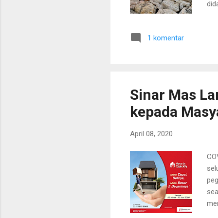
did
Mem
ban
1 komentar
dul
sud
uda
mah
Sinar Mas L
kepada Masy
April 08, 2020
COV
sel
peg
sea
men
pen