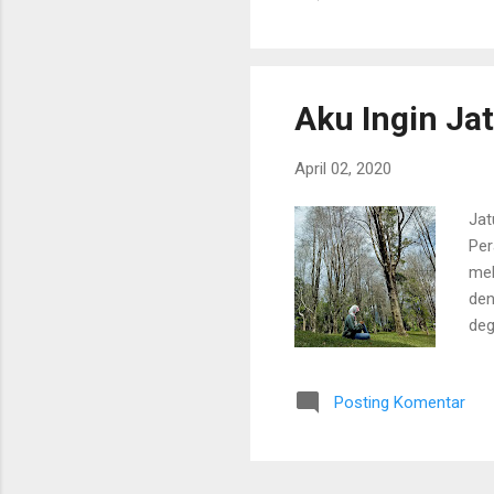
ata
mer
pun
Aku Ingin Jat
April 02, 2020
Jat
Per
mel
den
deg
mul
yan
Posting Komentar
yan
ing
kei
sud