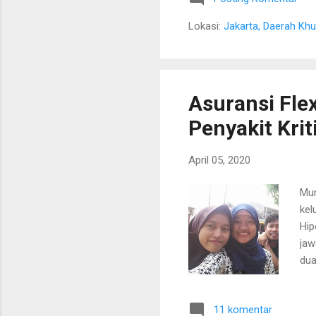
itu
Lokasi:
Jakarta, Daerah Khu
kep
sam
Asuransi Flex
Penyakit Kri
April 05, 2020
Mun
kel
Hip
jaw
dua
pem
Efe
11 komentar
pun