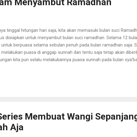
alam Menyambut Ramadhan
ya tinggal hitungan hari saja, kita akan memasuki bulan suci Ramad
us disiapkan untuk menyambut bulan suci ramadhan. Selama 12 bula
a untuk berpuasa selama sebulan penuh pada bulan ramadhan saja. Se
a melakukan puasa di anggap sunnah dan tentu saja tetap akan diberi
jungan kita pun selalu melakukannya puasa sunnah pada bulan sya'b
ingkatkan taqwa, agar ketika ramadhan nanti lebih khusyu dan sudah
 kegiatan rutin untuk mempersiapkan bulan Ramadhan nanti, dan suda
lah yang utama membersihkan rumah dari debu dan bakteri. Bila ada 
percantik rumah, mengganti cat tembok yang sudah kusam dan pud
 adalah sebagian daripada iman (HR. Muslim). Rumah adalah istana ku
uk membuat penat hilang dikala kesibukan membuat kita lelah se...
Series Membuat Wangi Sepanjang
ah Aja