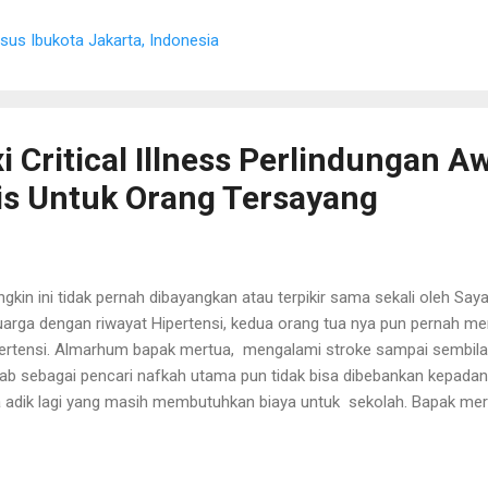
 banyak sekali pekerjaan, bahkan hari sabtu atau minggu dia ambil job 
sus Ibukota Jakarta, Indonesia
ergiannya, qw selalu terbangun tengah malam kadang juga sedih. Kal
pai menjelang shubuh adal...
i Critical Illness Perlindungan A
tis Untuk Orang Tersayang
gkin ini tidak pernah dibayangkan atau terpikir sama sekali oleh Saya
uarga dengan riwayat Hipertensi, kedua orang tua nya pun pernah me
ertensi. Almarhum bapak mertua, mengalami stroke sampai sembila
ab sebagai pencari nafkah utama pun tidak bisa dibebankan kepada
 adik lagi yang masih membutuhkan biaya untuk sekolah. Bapak mer
bengkakan pada jantungnya. Sehingga untuk aktivitasnya di rumah pu
k nya begitu besar terhadap keluarga, bukan saja Bapak yang merasak
 merasakan dampaknya. Kedua adik hanya bisa menyelesaikan sek