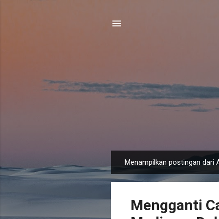
Menampilkan postingan dari A
P
o
s
Mengganti Ca
t
i