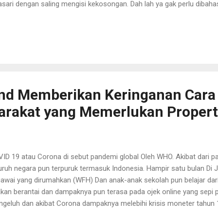
asari dengan saling mengisi kekosongan. Dah lah ya gak perlu dibahas 
asuki umur 40 terus terang udah banyak yang dikurangi nikmatnya. 
yak yang mulai berkurang fungsinya. Sering merasa pegal-pegal, m
u. Padahal waktu masih kecil, makan sama krupuk dan sambel aja uda
ah tidak muda lagi Makan indomi goreng adalah rasa favorit qw bang
h full satu bulan puasa ramadhan, asal sahur dan buka puasanya ad
 indomi pakai telur dan baso aja kurang nikmat ...
and Memberikan Keringanan Cara
arakat yang Memerlukan Propert
ID 19 atau Corona di sebut pandemi global Oleh WHO. Akibat dari p
uruh negara pun terpuruk termasuk Indonesia. Hampir satu bulan Di 
awai yang dirumahkan (WFH) Dan anak-anak sekolah pun belajar da
kan berantai dan dampaknya pun terasa pada ojek online yang sep
geluh dan akibat Corona dampaknya melebihi krisis moneter tahun 
anggulangan COVID 19 Sudah banyak pengusaha dan donatur yang 