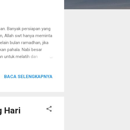
han. Banyak persiapan yang
n, Allah swt hanya meminta
lain bulan ramadhan, jika
kan pahala. Nabi besar
an untuk melatih dan
 terbiasa berpuasa. Selain
h menjadi kegiatan rutin
BACA SELENGKAPNYA
rezeki pun bisa
ar. Bukankah kebersihan
, dirumah yang asri dan
 Hari