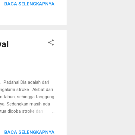
BACA SELENGKAPNYA
diluar kerja tetapnya. Sejak
au diingat-ingat jam 12pm
wal
. Padahal Dia adalah dari
ngalami stroke. Akibat dari
n tahun, sehingga tanggung
nya. Sedangkan masih ada
tua dicoba stroke dan
n dibantu oleh istrinya.
an sakit, tetapi keluarga
BACA SELENGKAPNYA
olah nya sampai menengah