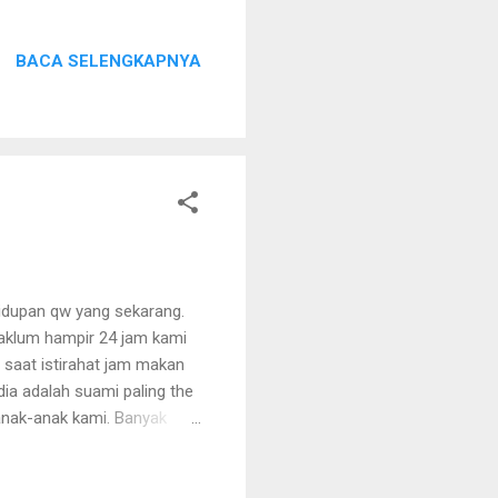
global ini. Sinar Mas Land
 Property Nah saat ini
BACA SELENGKAPNYA
inar Mas Land kini
 in Quickly. Program
an sehingga konsumen
hidupan qw yang sekarang.
Maklum hampir 24 jam kami
 saat istirahat jam makan
ia adalah suami paling the
anak-anak kami. Banyak
ktu dia sakit, sangat rewel
watan tapi qw senang sama
a sebelum dia pergi, setahun