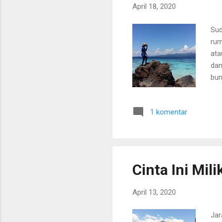
April 18, 2020
Sud
rum
ata
dan
bum
pen
kom
1 komentar
deo
deo
mem
ber
Cinta Ini Mili
April 13, 2020
Jar