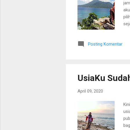
jam
aku
pil
sej
unt
pro
Posting Komentar
sel
kes
AkP
Hat
UsiaKu Suda
April 09, 2020
Kin
usi
pub
bag