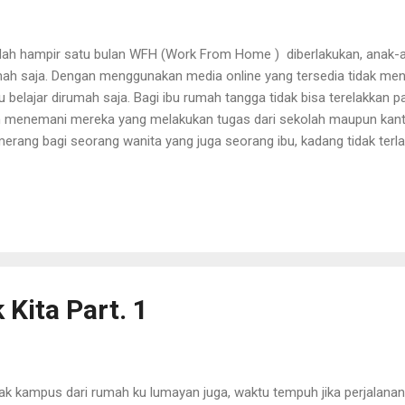
ah hampir satu bulan WFH (Work From Home ) diberlakukan, anak-an
ah saja. Dengan menggunakan media online yang tersedia tidak me
u belajar dirumah saja. Bagi ibu rumah tangga tidak bisa terelakkan p
 menemani mereka yang melakukan tugas dari sekolah maupun kantor
erang bagi seorang wanita yang juga seorang ibu, kadang tidak ter
ampilannya. Bau apek, dan terlihat lelahnya saya pun kadang malas s
plain anak-anak, tapi kalau saya malas mandi sore biasanya saya h
dorant kebetulan saya pakai produk dari NIVEA. Sehabis mandi pun,
doran dan Nivea body lotion, menjaga badan wangi sepanjang hari me
asak didapur. Maklum lah hawa kompor dan cuaca panas yang me
keringat dan bau. Begitu banyak perawatan tubuh dan kulit orang Asia 
k Kita Part. 1
ak kampus dari rumah ku lumayan juga, waktu tempuh jika perjalana