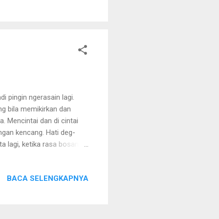
pi itu tidak rutin, karena
ang menjadi tulang
di pingin ngerasain lagi.
ang bila memikirkan dan
. Mencintai dan di cintai
ngan kencang. Hati deg-
a lagi, ketika rasa bosan
dih, bimbang dalam waktu
dan mencintai dan dia lah
BACA SELENGKAPNYA
a rasa bosan menghampiri Aku
ku ingin sekali menikmati
n ini kian dalam ketika dia