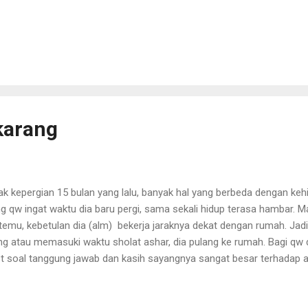
ehatan. Meskipun Ada juga yang mengambil keuntungan dari pandemi 
berikan Keringanan Cara Bayar kepada Masyarakat yang Memerlukan
uk membantu masyarakat yang ingin membeli hunian dengan cepat, S
awarkan solusinya dengan program berskala nasional bernama Move
jualan tersebut menawarkan kemudahan dan keringanan pembayar
at memilik...
karang
ak kepergian 15 bulan yang lalu, banyak hal yang berbeda dengan ke
g qw ingat waktu dia baru pergi, sama sekali hidup terasa hambar. 
temu, kebetulan dia (alm) bekerja jaraknya dekat dengan rumah. Jadi
ng atau memasuki waktu sholat ashar, dia pulang ke rumah. Bagi qw d
t soal tanggung jawab dan kasih sayangnya sangat besar terhadap 
ali kebiasaan yang berubah dengan berjalannya waktu. Masih ingat wa
 manja. Malah seakan qw punya anak kecil lagi, yang manjanya kele
apnya. Malah kalau lagi dijalan sering ingat kelakuannya. Entah kenap