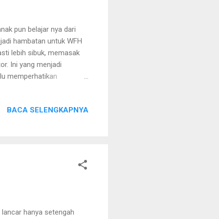
ak pun belajar nya dari
njadi hambatan untuk WFH
asti lebih sibuk, memasak
. Ini yang menjadi
lalu memperhatikan
ekali mandi. Kadang suka di
anya memakai lotion dan
BACA SELENGKAPNYA
 kalau memakai Nivea
ski berkeringat akibat
ndominasi tubuh
yang dihadirkan ...
n lancar hanya setengah