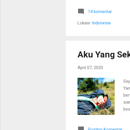
kes
14 komentar
Mem
unt
Lokasi:
Indonesia
men
pen
dap
Aku Yang Se
April 07, 2020
Sej
Yan
ber
sia
bes
sek
dan
Posting Komentar
sik