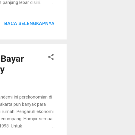
panjang lebar disini.
Di seluruh organ pun udah
akan pun udah gak senikmat
BACA SELENGKAPNYA
h nikmat bener ya. Usia ku
et. Dulu umur 5 tahun, qw
a indomi goreng. Sekarang
 Bayar
y
andemi ini perekonomian di
Jakarta pun banyak para
ri rumah. Pengaruh ekonomi
i penumpang. Hampir semua
1998. Untuk
menyumbangkan alat-alat