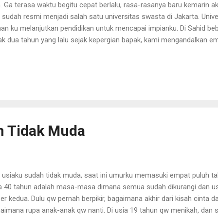
. Ga terasa waktu begitu cepat berlalu, rasa-rasanya baru kemarin
 sudah resmi menjadi salah satu universitas swasta di Jakarta. Univ
ihan ku melanjutkan pendidikan untuk mencapai impianku. Di Sahid 
ak dua tahun yang lalu sejak kepergian bapak, kami mengandalkan 
uk uang kuliahku. Sedangkan untuk makan sehari-hari ibu mendapatk
fesinya sebagai Blogger. Penghasilan seorang Blogger pun tidak tentu
alu bersyukur, meski tidak sebesar penghasilan bapak. Ibu selalu m
ukaan ku dan kakak. Oh iya aku anak bungsu dan mempunyai satu ora
er di Husada, dan kini telah bekerja disalah satu rumah sakit swasta d
i ku jadi tak tenang dihari pertama memasuki ruang kuliah. Se...
h Tidak Muda
i usiaku sudah tidak muda, saat ini umurku memasuki empat puluh 
a 40 tahun adalah masa-masa dimana semua sudah dikurangi dan us
er kedua. Dulu qw pernah berpikir, bagaimana akhir dari kisah cinta
aimana rupa anak-anak qw nanti. Di usia 19 tahun qw menikah, dan s