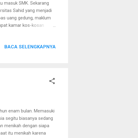
 aku masuk SMK. Sekarang
ersitas Sahid yang menjadi
bebas uang gedung, maklum
empat kamar kos-kosan
an penghasilan dari
 dan tidak tetap. Tapi aku
BACA SELENGKAPNYA
enyediakan makanan
ng kakak. Dia lulusan
i Jakarta Selatan. Uffs..
tahun enam bulan. Memasuki
ia segitu biasanya sedang
 dan menikah dengan siapa
aat itu menikah karena