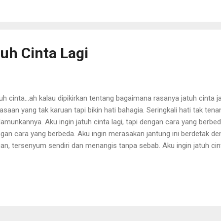
s. Kebutuhan sehari-hari dari hasil urutan anak-anaknya yang lain. Teta
eka pun memiliki anak yang harus di nafkahi. Bisa dibayangkan dia y
ggung keluarg...
uh Cinta Lagi
uh cinta...ah kalau dipikirkan tentang bagaimana rasanya jatuh cinta ja
asaan yang tak karuan tapi bikin hati bahagia. Seringkali hati tak ten
amunkannya. Aku ingin jatuh cinta lagi, tapi dengan cara yang berbeda
gan cara yang berbeda. Aku ingin merasakan jantung ini berdetak de
an, tersenyum sendiri dan menangis tanpa sebab. Aku ingin jatuh cint
ai menghampiri. Aku ingin setiap detik merasakan bahagia, rindu, se
g sama. Adakah mungkin perasaan itu kan datang, aku ingin dicintai 
g menjadi tujuan hidup ku di dunia. Aku ingin jatuh cinta lagi ketik
in setiap waktu yang ku lalui lebih bermakna dan menuliskan cerita. A
ndahan alam ini sambil mengingat dan mengenangnya. Kenapa perasaa
ah t...