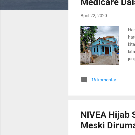
Medicare D
n
g
April 22, 2020
a
n
Han
har
kit
kit
jun
men
itu
16 komentar
ada
mem
itu
sej
NIVEA Hijab 
Meski Dirum