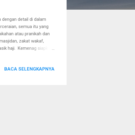
 dengan detail di dalam
rceraian, semua itu yang
ikahan atau pranikah dan
masjidan, zakat wakaf,
sik haji. Kemenag siapkan
Ensiklopedia Pernikahan,
 Islam, utusan APRI
BACA SELENGKAPNYA
 hari dua malam ini akhirnya
 diskusi mengagas tentang
kupan yang sangat luas,