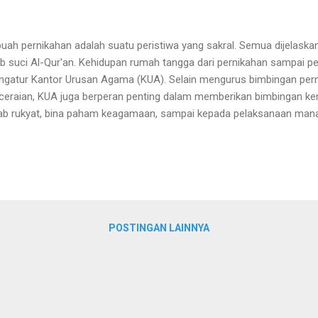
uah pernikahan adalah suatu peristiwa yang sakral. Semua dijelaskan
ab suci Al-Qur'an. Kehidupan rumah tangga dari pernikahan sampai pe
gatur Kantor Urusan Agama (KUA). Selain mengurus bimbingan pern
ceraian, KUA juga berperan penting dalam memberikan bimbingan ke
ab rukyat, bina paham keagamaan, sampai kepada pelaksanaan mana
iklopedia Pernikahan DiBogor 15-17 Oktober 2020 Kemenag siapkan 
adiri utusan dari Bina KUA dan Keluarga Sakinah, utusan Ditjen Bimas
osiasi Penghulu Republik Indonesia) dan Blogger. Diskusi selama tiga
setujui menyematkan Ensiklopedia Pernikahan. Pada awalnya peserta
bahasan ensiklopedia KUA namun ini jika ini yang diambil karena ca
a Enseklopedia Pernikahan dipilih dalam judul ensiklop...
POSTINGAN LAINNYA