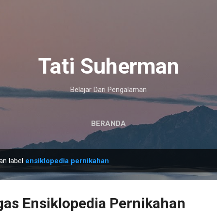
Langsung ke konten utama
Tati Suherman
Belajar Dari Pengalaman
BERANDA
an label
ensiklopedia pernikahan
as Ensiklopedia Pernikahan