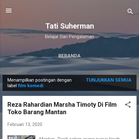
Langsung ke konten utama
Tati Suherman
Belajar Dari Pengalaman
BERANDA
Menampilkan postingan dengan
TUNJUKKAN SEMUA
P
label
film komedi
o
s
Reza Rahardian Marsha Timoty Di Film
t
Toko Barang Mantan
i
n
Februari 13, 2020
g
Mantan.. Pasti setiap orang punya kisah