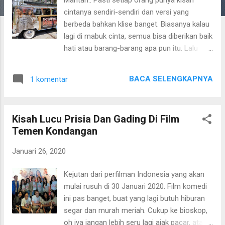
a
cintanya sendiri-sendiri dan versi yang
n
berbeda bahkan klise banget. Biasanya kalau
lagi di mabuk cinta, semua bisa diberikan baik
hati atau barang-barang apa pun itu. Lalu
setelah cinta tidak lagi berada ditengah-
tengah mereka, hubungan yang tadinya
BACA SELENGKAPNYA
1 komentar
mesra berakhir dengan perpisahan alias
putus. Barang-barang yang pernah menjadi
saksi sebuah hubungan pun, mempunyai
Kisah Lucu Prisia Dan Gading Di Film
cerita dan kenangannya sendiri. Ngomongin
Temen Kondangan
barang mantan, awal-awal putus qw merasa
sayang membuang atau menjualnya. Kalau
Januari 26, 2020
lagi kangen, pasti qw liatin satu-satu sambil
teringat kenangan saat itu. Tapi pada
Kejutan dari perfilman Indonesia yang akan
akhirnya, ketika hati tergerak untuk move on
mulai rusuh di 30 Januari 2020. Film komedi
barang mantan pun satu persatu qw jual
ini pas banget, buat yang lagi butuh hiburan
yang kira-kira masih laku untuk dijual. Salah
segar dan murah meriah. Cukup ke bioskop,
satu mantan pacar di SMA dulu pernah
oh iya jangan lebih seru lagi ajak pacar, atau