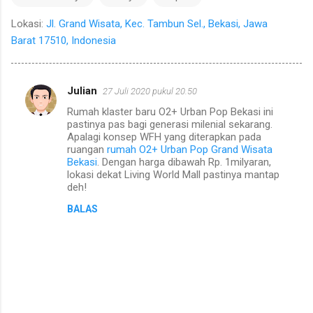
Lokasi:
Jl. Grand Wisata, Kec. Tambun Sel., Bekasi, Jawa
Barat 17510, Indonesia
Julian
27 Juli 2020 pukul 20.50
K
Rumah klaster baru O2+ Urban Pop Bekasi ini
o
pastinya pas bagi generasi milenial sekarang.
m
Apalagi konsep WFH yang diterapkan pada
ruangan
rumah O2+ Urban Pop Grand Wisata
e
Bekasi
. Dengan harga dibawah Rp. 1milyaran,
lokasi dekat Living World Mall pastinya mantap
n
deh!
t
BALAS
a
r