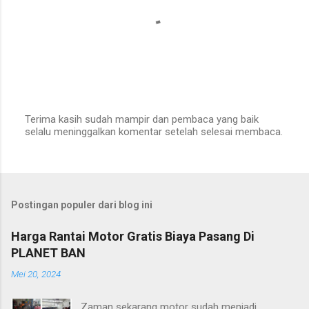
Terima kasih sudah mampir dan pembaca yang baik
selalu meninggalkan komentar setelah selesai membaca.
P
o
s
t
i
n
Postingan populer dari blog ini
g
K
o
Harga Rantai Motor Gratis Biaya Pasang Di
m
PLANET BAN
e
n
Mei 20, 2024
t
a
r
Zaman sekarang motor sudah menjadi