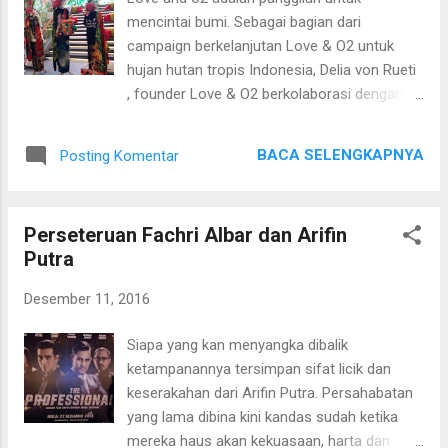
Dia juga memberikan katalog produk CNI.
mencintai bumi. Sebagai bagian dari
Tertarik juga sih, semua produk dan
campaign berkelanjutan Love & O2 untuk
testimoni nya juga menyakinkan. Saya
hujan hutan tropis Indonesia, Delia von Rueti
mencoba membeli kopi ginseng untuk suami
, founder Love & O2 berkolaborasi dengan
dan Ester-C untuk anak-anak karena Ester-C
Plaza Indonesia menggelar Photo Exhibition
banyak mengandung kalsium bagus untuk
di Plaza Indonesia Level 1 yang diadakan
pertumbuhan tulang dan gigi pada anak-anak.
BACA SELENGKAPNYA
Posting Komentar
sejak tanggal 7 Desember 2016 hingga 8
Ternyata memang bagus, agar dapat diskon
Januari 2017. Dimana Plaza Indonesia
dan hemat saya disarankan menjadi
memberikan Free pada tempat yang
member, saya menyetujuinya. Tapi setelah
Perseteruan Fachri Albar dan Arifin
disediakan untuk mendukung pameran
pindah rumah, saya berhenti o...
Putra
tersebut. Photo yang dipamerkan terdiri dari
18 tokoh pendukung gerakan Love & O2
Desember 11, 2016
merupakan hasil bidikan fotogrfer Ferry
Zulfrizer. 18 tokoh tersebut diantaranya
Siapa yang kan menyangka dibalik
adalah 1. Delia von Rueti sendiri sebagai
ketampanannya tersimpan sifat licik dan
founder Love & O2 2. Maria (Mia) Egron -
keserakahan dari Arifin Putra. Persahabatan
Chief Operation Officer PT Plaza Indonesia
yang lama dibina kini kandas sudah ketika
Realty, Tbk 3. Mohammad Tachril Sapii - Vice
mereka haus akan kekuasaan, harta dan