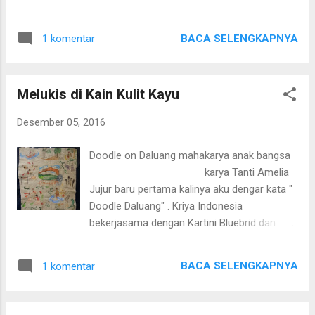
President Commissioner PT Plaza Indonesia
tahta. Fachri Albar dan Arifin Putra
Realty, Tbk 4. Lucy Suyanto - Chief Financial
mendirikan perusahaan yang diberi nama
Officer & Business Development PT Plaza
BACA SELENGKAPNYA
1 komentar
Trimitra. Berawal dari 2 ruangan yang mereka
Indonesia Realty, Tbk 5. Yenni Zannuba
sewa hingga menjadi 1 buah gedung mewah
Wahid - Director of Wahi...
dibilangan Jakarta Selatan. Fahri Albar
Melukis di Kain Kulit Kayu
sangat mempercayai Arifin putra tapi apa
yang didapat, ternyata dia dikhianati . Tanpa
Desember 05, 2016
rasa kemanusiaan Fahri Albar dijebloskan ke
penjara. Segala musibah pun berawal dari
Doodle on Daluang mahakarya anak bangsa
sini. Tidak kuat menghadapi kenyataan,
karya Tanti Amelia
suaminya masuk penjara Viviane istri dari
Jujur baru pertama kalinya aku dengar kata "
Fachri Albar mengugat cerai. Dengan tekat
Doodle Daluang" . Kriya Indonesia
dan semangat Fachri mengumpulkan orang-
bekerjasama dengan Kartini Bluebrid dan
orang yang menjadi korban dari Arifin Putra
Meseum Tekstil. Mengadakan workshop
salah satu dari mereka adalah Lukman Sardi
Doodle Daluang yaitu menggambar diatas
aktor kawakan Indonesia. Kisah itu hanya
BACA SELENGKAPNYA
1 komentar
kulit kayu, kebetulan yang kami pakai dari kulit
ada di film " The Professionals" karya
kayu ivo berasal dari Sulawesi dengan harga
Affandi Abdul Rachman. Film penuh trik dan
Rp550,- per centi meternya. Pengajarnya