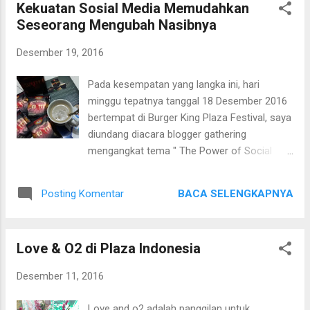
Kekuatan Sosial Media Memudahkan
Launching & Seminar Edukasi hari selasa,20
Seseorang Mengubah Nasibnya
September 2016. Acara ini dihadiri oleh -Dra.
Khoe Ribka selaku CEO & President Director,
Desember 19, 2016
-Prof.Dr.Dr. (Hc). Hafid Abbas selaku ketua
STIE Dharma Bumiputera -Staf pengajar
Pada kesempatan yang langka ini, hari
Penanda tanganan MOU SOLIDEO Anugerah
minggu tepatnya tanggal 18 Desember 2016
Pratama Yayasan ini didirikan oleh Ibu Dra.
bertempat di Burger King Plaza Festival, saya
Khoe Ribka melihat latar belakang beliau
diundang diacara blogger gathering
yang penuh perjuangan namun selalu
mengangkat tema " The Power of Social
mementing pendidikan, membuat beliau
Media" yang di sponsori oleh CNI
berkeyakinan dengan pendidikan yang baik
perusahaan yang terus berinovasi
seseorang dapat merubah nasibnya dan
BACA SELENGKAPNYA
Posting Komentar
memasarkan produk-produk berkualitas
menaikkan derajatnya. Ibu Dra. Khoe Ribka
tinggi. Sekilas pengalaman saya memakai
anak dari...
produk CNI Pertama kali saya mengenal
Love & O2 di Plaza Indonesia
produk CNI tahun 2008 dari tetangga sebelah
rumah. Dia menawarkan kopi ginseng yang
Desember 11, 2016
katanya bagus untuk stamina pria dan Ester-
C bagus untuk menjaga kesehatan keluarga.
Love and o2 adalah panggilan untuk