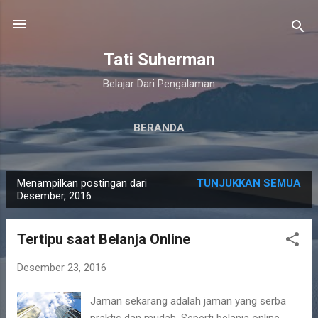
Langsung ke konten utama
Tati Suherman
Belajar Dari Pengalaman
BERANDA
Menampilkan postingan dari
TUNJUKKAN SEMUA
P
Desember, 2016
o
s
Tertipu saat Belanja Online
t
i
Desember 23, 2016
n
Jaman sekarang adalah jaman yang serba
g
praktis dan mudah. Seperti belanja online