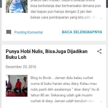
a
bisa berbelanja dan bertransaksi dimana pun
n
dan kapan pun hanya dengan 2 jari dan
bebas cara pembayaran yang kita pilih. Aku
pun paling senang belanja online apalagi ada
promosi. Tapi kita juga harus teliti sebelum
BACA SELENGKAPNYA
Posting Komentar
bertransaksi pilih situs belanja online yang
mengunakan bank bersama seperti
Tokopedia,Elevania,Blibli.com,telunjuk.com,
Punya Hobi Nulis, BisaJuga Dijadikan
dan masih banyak lagi. Disini aku mau
Buku Loh
berbagi pengalaman. Anakku pencinta kpop
dan senang sekali beli barang online yang
Desember 23, 2016
langsung dikirim dari Korea. Untuk
menghemat pengeluaran putri bungsuku
Blog to Book .. Jaman dulu kalau curhat
mencoba bisnis menjadi resseler barang-
cuma di buku harian atau diary. Kalau mau
barang kpop. Memanfaatkan mesia sosial
nulis pasti deh awalannya " dear diary" itu di
yang dimilikinya dia pun mulai
tahun 80 an. Sekarang udah gak musim
mempromosikan barang-barang dari
curhat di diary. Jaman udah berubah dan
beberapa supplier . Media sosial yang
semakin canggih, kebanyakan dari mereka