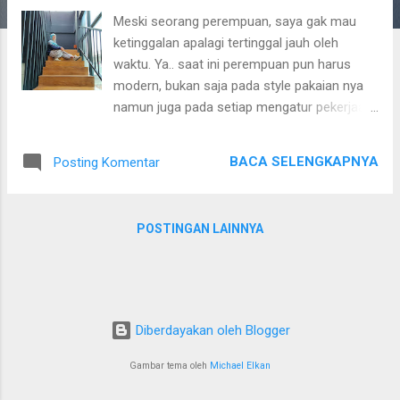
a
Meski seorang perempuan, saya gak mau
n
ketinggalan apalagi tertinggal jauh oleh
waktu. Ya.. saat ini perempuan pun harus
modern, bukan saja pada style pakaian nya
namun juga pada setiap mengatur pekerjaan.
Saya seorang ibu rumah tangga yang juga
bekerja sebagai penulis lepas atau dikenal
BACA SELENGKAPNYA
Posting Komentar
dengan Blogger. Sebagai blogger pun saya
masih harus belajar banyak tentang blog itu
sendiri, teknik agar blog terdeteksi oleh
POSTINGAN LAINNYA
Google. Selain bahasa dan cara
penyampaian, sampai keyword yang
diterapkan sampai aplikasi-aplikasi
pendukung di device. Saya pribadi sih lebih
senang nulis lewat smartphone. Lebih
Diberdayakan oleh Blogger
merasa santai aja, nulis sambil tiduran,
update status atau mengerjakan pekerjaan
Gambar tema oleh
Michael Elkan
lain. Beberapa hari lalu saya ikut menghadiri