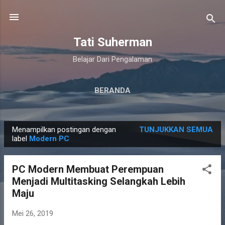
Langsung ke konten utama
Tati Suherman
Belajar Dari Pengalaman
BERANDA
Menampilkan postingan dengan
TUNJUKKAN SEMUA
P
label
Modern PC
o
s
PC Modern Membuat Perempuan
t
Menjadi Multitasking Selangkah Lebih
i
Maju
n
g
Mei 26, 2019