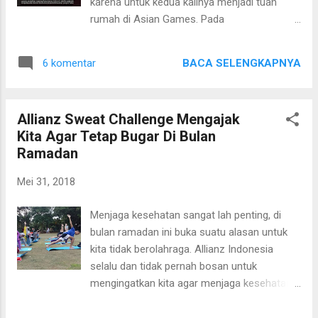
karena untuk kedua kalinya menjadi tuan
2019 lalu telah mencapai 12 juta pengguna di
rumah di Asian Games. Pada
Indonesia dengan 2.5 juta subscribers untuk
penyelenggaraan yang ke 18 ini ada 40
penonton/pengakses Liga Inggris. Ki-Ka:
cabang olahraga (cabor) yang akan
Braif Fatari, Brylian Aldama, Bagus Kahfi,
BACA SELENGKAPNYA
6 komentar
dipertandingkan, termasuk sepak bola, bulu
didampingi Mirwan Suwarso, berpose
tangkis dan voli. Akan dihadiri oleh 45 negara
bersama pada acara ...
di Asia, termasuk Thailand, China, Korea,
Allianz Sweat Challenge Mengajak
Jepang, Maldives, Turkmenistan, Kyrgztaan
Kita Agar Tetap Bugar Di Bulan
dan Arab Saudi. Antusiasme dari negara
Ramadan
peserta pun meningkat. Dari cabang
panahan, sebanyak 41 negara ikut mendaftar
Mei 31, 2018
dari estimasi awal hanya 28 negara. Di
cabang sepak bola sendiri menerima
Menjaga kesehatan sangat lah penting, di
pendaftaran dari 32 negara. dok. Dukung
bulan ramadan ini buka suatu alasan untuk
Bersama Ini merupakan jumlah terbanyak
kita tidak berolahraga. Allianz Indonesia
sepanjang sejarah Asian Games . Jumlah
selalu dan tidak pernah bosan untuk
tersebut menyamai jumlah peserta di Piala
mengingatkan kita agar menjaga kesehatan
Dunia. Maka berbanggalah kita (Indonesia)
tubuh. Jika dilihat dari banyak claim adalah
berkesempatan kembali menjadi tuan rumah
rata-rata diatas usia 37 tahun, ini