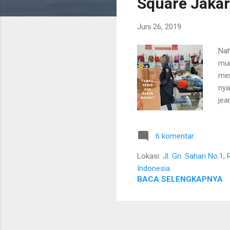
Square Jakar
n
g
Juni 26, 2019
a
n
Nah
mur
men
nya
jea
dib
Dua
6 komentar
lak
bel
Lokasi:
Jl. Gn. Sahari No.1
mem
Indonesia
Mur
BACA SELENGKAPNYA