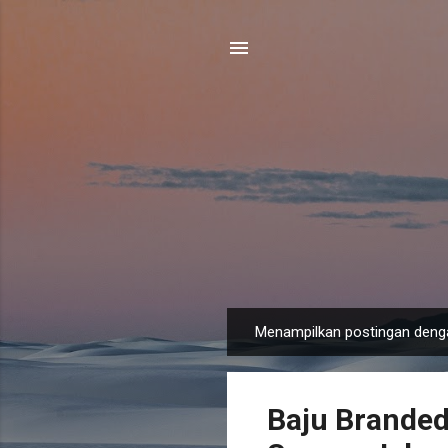
Menampilkan postingan deng
P
o
s
Baju Branded
t
i