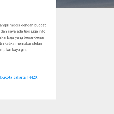
r tampil modis dengan budget
 dan saya ada tips juga info
makai baju yang benar-benar
iri ketika memakai stelan
mpilan kaya gini,
factory outlet di Mangga
aum perempuan maupun laki-
nyak. Sampai ada yang bela-
yak cara untuk
 Ibukota Jakarta 14420,
is Dengan Baju Branded