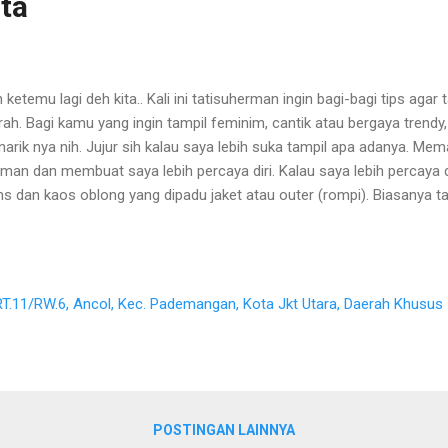
ta
 ketemu lagi deh kita.. Kali ini tatisuherman ingin bagi-bagi tips aga
ah. Bagi kamu yang ingin tampil feminim, cantik atau bergaya trendy,
arik nya nih. Jujur sih kalau saya lebih suka tampil apa adanya. Me
man dan membuat saya lebih percaya diri. Kalau saya lebih percaya d
ns dan kaos oblong yang dipadu jaket atau outer (rompi). Biasanya ta
ilangnya tomboi ya. Tampil keren gak harus mahal, cus dah ke pusat 
 Square Jakarta Penampilan sudah menjadi prioritas utama bagi k
i. Tidak jarang, bagi mereka pun rela merogoh kocek yang sangat ba
ain kredit. Hanya demi penampilan yang mengikuti trend. Padahal ban
, RT.11/RW.6, Ancol, Kec. Pademangan, Kota Jkt Utara, Daerah Khusus
odifikasi penampilan tanpa merogoh kocek tinggi. Tips Tampil Mod
ah 1. Cari Tempat Belanja Baju Branded Mu...
POSTINGAN LAINNYA