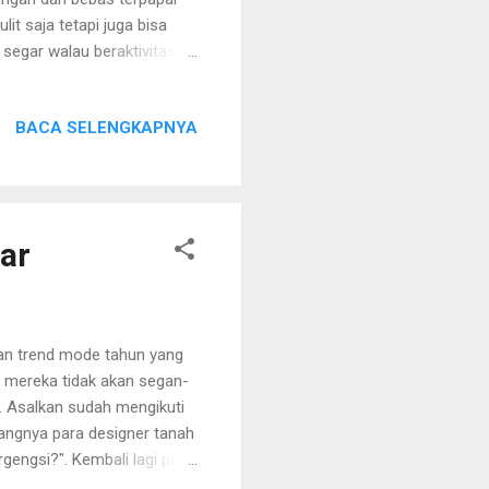
lit saja tetapi juga bisa
segar walau beraktivitas
om Pure Line Hijap Fresh
h. Mudah sekali
BACA SELENGKAPNYA
lib.li/hijapfresh-
 Line Hijap Free Shawl
 Bright + Extra Moisture
ar
kan trend mode tahun yang
on mereka tidak akan segan-
 Asalkan sudah mengikuti
angnya para designer tanah
rgengsi?". Kembali lagi pada
 berlari ke negeri tetangga