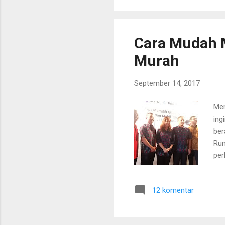
kep
aka
Cara Mudah 
Murah
September 14, 2017
Mem
ing
ber
Rum
per
Seb
sam
12 komentar
ken
Seb
yan