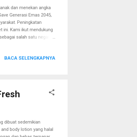
k-anak dan menekan angka
Save Generasi Emas 2045,
yarakat. Peningkatan
et ini. Kami ikut mendukung
ebagai salah satu negara
da anak-anak yaitu gizi
abkan obesitas. Data
BACA SELENGKAPNYA
onesia sebesar 35,6% yang
s, jantung , hipertensi,
nesia mengalami
Fresh
ng dibuat sedemikian
and body lotion yang halal
uangan dan bebas terpapar