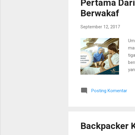
Pertama Dari
Berwakaf
September 12, 2017
Umu
mas
tig
ber
yan
tan
sam
Posting Komentar
kem
Asu
ket
ber
Backpacker 