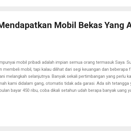
intaran sikecil. Disaat kita mempunyai anak lebih dari satu, perbedaan
n terlihat. dari kanan Kak Budi Haha, D...
Mendapatkan Mobil Bekas Yang
punyai mobil pribadi adalah impian semua orang termasuk Saya. S
in membeli mobil, tapi kalau dilihat dari segi keuangan dan beberap
ani melangkah selanjutnya. Banyak sekali pertimbangan yang perlu kam
ah kami didalam gang, otomatis tidak ada garasi. Ada sih tetangg
bulan bayar 450 ribu, coba dikali setahun udah berapa banyak uang y
enarnya banyak juga tetangga yang parkir mobilnya dibahu jalan atau 
a aja kita memakai hak orang. Apalagi parkirnya depan rumah/toko
daran harus dirawat, seperti ganti oli, ke bengkel sebulan sekali. "Ad
agai warga negara yang baik, kita harus membayar pajak setiap tahun
g mahal CRV aja bisa sampai 6 jutaan/tahun." Pajak mobil baru tuh m