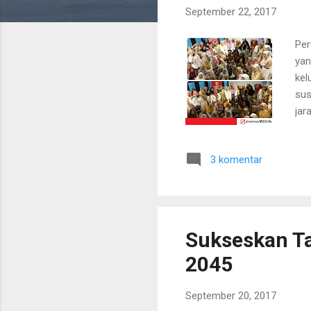
September 22, 2017
n
g
Per
a
yan
n
kel
sus
jar
cer
men
3 komentar
"Me
Sec
kom
dib
Sukseskan Ta
2045
September 20, 2017