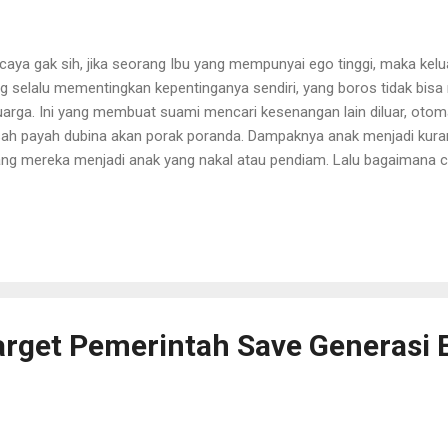
caya gak sih, jika seorang Ibu yang mempunyai ego tinggi, maka kelu
g selalu mementingkan kepentinganya sendiri, yang boros tidak bis
uarga. Ini yang membuat suami mencari kesenangan lain diluar, oto
ah payah dubina akan porak poranda. Dampaknya anak menjadi kuran
ang mereka menjadi anak yang nakal atau pendiam. Lalu bagaimana c
das? Tanggal (09/09/2017) Sinarmas MSIG Life di JSC Hive Cowork
gundang Komunitas Emak-Emak Blogger untuk menghadiri diskusi
nyikapi Bullying pada Anak". Diskusi ini dihadiri oleh para pembicara
tion Head Quality Insurance Sinarmas MSIG Life, Aakar Abyasa Fitzu
unitas Emak-Emak Blogger bersama nara sumber dok. @sinarmasM
awakan oleh sambutan dari Pak Swandy Sitorus, menurut nya angka lit
rget Pemerintah Save Generasi