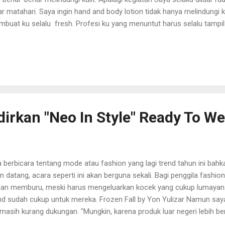
ar matahari. Saya ingin hand and body lotion tidak hanya melindungi ku
buat ku selalu fresh. Profesi ku yang menuntut harus selalu tampil 
arian dibawah sinar matahari. Sekarang ada yang baru nih di Blibli.c
ga nya murah banget cuma 11 ribu rupiah dan ada yang 20 ribu rupia
dapatkannya. Mumpung sedang Exclusive lauch buruan order http://b
g #PureLineHijapFresh sekarang. Exclusive Launch Hijap Fresh ● Pure
androl dengan harga cuma Rp. 20.000 terdiri dari Hijap Fresh Heatly &
d & body lotio...
irkan "Neo In Style" Ready To We
a berbicara tentang mode atau fashion yang lagi trend tahun ini bah
n datang, acara seperti ini akan berguna sekali. Bagi penggila fashi
an memburu, meski harus mengeluarkan kocek yang cukup lumayan.
nd sudah cukup untuk mereka. Frozen Fall by Yon Yulizar Namun say
, masih kurang dukungan. "Mungkin, karena produk luar negeri lebih be
i kita sendiri, apakah kita mau begini-begini saja. "Atau sampai mereka