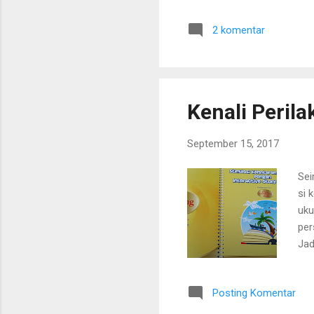
dul
2 komentar
men
bus
dib
pre
Kenali Perila
September 15, 2017
Sei
si 
uku
per
Jad
Kem
kec
Posting Komentar
men
ent