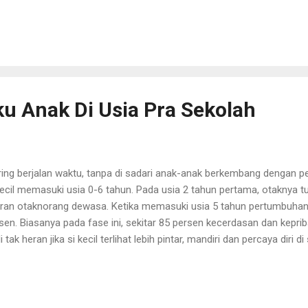
u, baru kita mengakui prestasi mereka?". Ranting by Nafil Apim Ada k
ghadiri fashion show minggu lalu (10/09/2017) di Neo Soho Mall Ja
ana karya anak bangsa. Fashion yang bergaya mengikuti perkemban
eri sentuhan kekayaan budaya Indonesia. Sebelum fashion show dim
ss conperen...
ku Anak Di Usia Pra Sekolah
ring berjalan waktu, tanpa di sadari anak-anak berkembang dengan p
kecil memasuki usia 0-6 tahun. Pada usia 2 tahun pertama, otaknya 
ran otaknorang dewasa. Ketika memasuki usia 5 tahun pertumbuha
sen. Biasanya pada fase ini, sekitar 85 persen kecerdasan dan keprib
i tak heran jika si kecil terlihat lebih pintar, mandiri dan percaya diri d
arin (14/09/2017) di Harlequeen Bistro Kemang, Parenting Club m
il. Pendalaman Ilmu Parenting oleh Dr. Dr. Rini Sekartini SpA (K), m
genali perilaku anak pada usia pra sekolah, Story teller Budi Haha 
ertainer . Setiap anak spesialnya beda-beda. Kita sebagai orang tua 