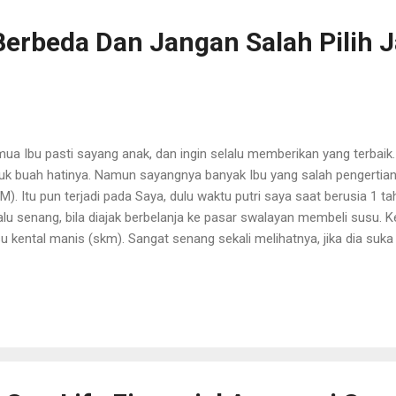
i kuliah, uang yang te...
Berbeda Dan Jangan Salah Pilih J
ua Ibu pasti sayang anak, dan ingin selalu memberikan yang terbaik
uk buah hatinya. Namun sayangnya banyak Ibu yang salah pengertian
M). Itu pun terjadi pada Saya, dulu waktu putri saya saat berusia 1 ta
alu senang, bila diajak berbelanja ke pasar swalayan membeli susu. 
u kental manis (skm). Sangat senang sekali melihatnya, jika dia su
geluaran Saya berkurang. Biasanya Saya harus mengeluarkan uang 50
u formulanya. Nah, pas Anakku mengambil susu kental manis, disitu jad
dahal ini adalah salah satu sifat egois ibu, Jangan ditiru ya). Baca ju
p://www.tatisuherman.com/2017/08/lindungi-kesehatan-anak-demi-me
kku minum susu kental manis. 1 kaleng susu kental manis untuk sek
k hemat banget kan ya". Saking inging hematnya bikinn...