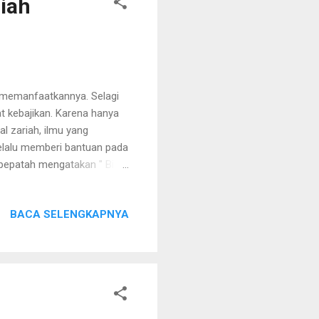
riah
a memanfaatkannya. Selagi
t kebajikan. Karena hanya
l zariah, ilmu yang
elalu memberi bantuan pada
pepatah mengatakan " Bila
h berbuat amal jangan
. Sabtu (09/09/2017)
BACA SELENGKAPNYA
kan program terbarunya.
uga bisa berwakaf. Jadi
fe mempermudah kita untuk