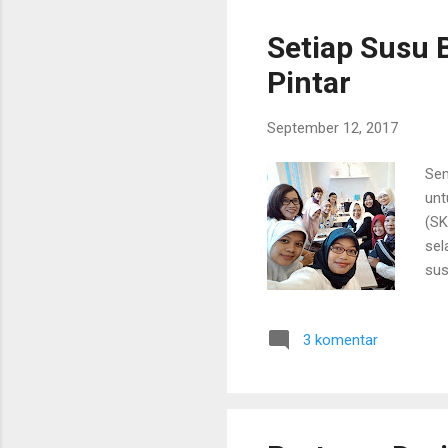
kam
Setiap Susu 
Pintar
September 12, 2017
Sem
unt
(SK
sel
sus
pen
sus
3 komentar
(Pa
htt
ana
Ana