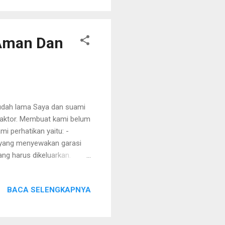
 kepintaran si kecil pun
 Aman Dan
udah lama Saya dan suami
a faktor. Membuat kami belum
i perhatikan yaitu: -
a yang menyewakan garasi
ang harus dikeluarkan.
dekat pos rw, tapi itu kan
 orang. -Yang namanya
BACA SELENGKAPNYA
uh boros banget kan ya." -
nya. "Nah, pajaknya ini loh
ahal banget. -Putri pertama