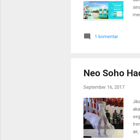
sin
mem
seh
har
1 komentar
men
blo
dib
Han
Neo Soho Had
September 16, 2017
Jik
aka
seg
tre
air
dir