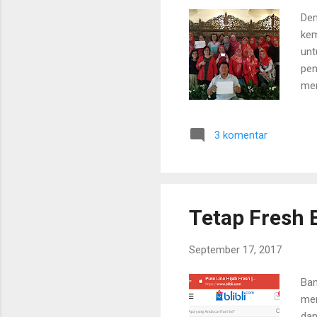
Dem
kem
unt
pen
men
ber
kur
3 komentar
Ris
sek
obe
pen
Tetap Fresh 
September 17, 2017
Ban
men
dan