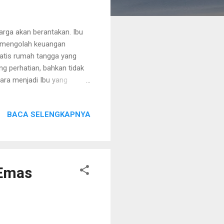
arga akan berantakan. Ibu
a mengolah keuangan
matis rumah tangga yang
g perhatian, bahkan tidak
ara menjadi Ibu yang
ing Space Jakarta
 mengangkat tema
BACA SELENGKAPNYA
 Pak Swandy Sitorus selaku
no. Sesi foto bareng
SIGLife Sesi pertama
erasi keua...
 Emas