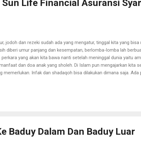
 Sun Life Financial Asuransi Sya
r, jodoh dan rezeki sudah ada yang mengatur, tinggal kita yang bis
ih diberi umur panjang dan kesempatan, berlomba-lomba lah berbua
a perkara yang akan kita bawa nanti setelah meninggal dunia yaitu ama
manfaat dan doa anak yang sholeh. Di Islam pun mengajarkan kita s
g memerlukan. Infak dan shadaqoh bisa dilakukan dimana saja. Ada 
gan kanan memberi tangan kiri tidak boleh tahu". Jadi bila kita suda
pai di heboh-hebohkan takut jadi "Riya" dan pahala nya akan hangus
arin berlokasi di cafe Jakarta Selatan, Sun Life Financial meluncur
ransi Sun Life "Berwakaf #LebihBaik yaitu dengan berinvestasi kita j
ika kita hidup, dan ketika kita mati kita tetap bisa berwakaf. Sun Li
buat baik. Sering d...
Ke Baduy Dalam Dan Baduy Luar