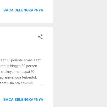
ebanggaan tersendiri,
BACA SELENGKAPNYA
karta, melihat peragaan
gan jaman, namun tetap
ulai, acara dibuka dengan
esat. Di periode emas saat
tumbuh hingga 80 persen
n otaknya mencapai 90
adiannya juga terbentuk.
i saat usia pra sekolah.
engundang para Moms dan Si
enjelaskan bagaimana
BACA SELENGKAPNYA
dan Ayu Diah seorang
pun biasanya tahu