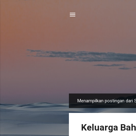
Menampilkan postingan dari 
P
o
s
Keluarga Bah
t
i