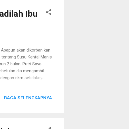
adilah Ibu
. Apapun akan dikorban kan
 tentang Susu Kental Manis
hun 2 bulan. Putri Saya
Kebetulan dia mengambil
ka dengan skm setidaknya
 ribu rupiah untuk 400 gr
i tersentuh hati Ibu ini.
BACA SELENGKAPNYA
ga
nuju.html Sejak saat itu
eluarga Ibu, Bapak dan