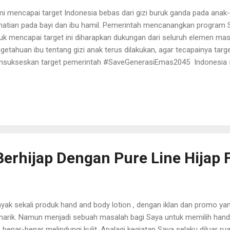
i mencapai target Indonesia bebas dari gizi buruk ganda pada ana
atian pada bayi dan ibu hamil. Pemerintah mencanangkan program 
uk mencapai target ini diharapkan dukungan dari seluruh elemen mas
getahuan ibu tentang gizi anak terus dilakukan, agar tecapainya targ
sukseskan target pemerintah #SaveGenerasiEmas2045 Indonesia s
kembang, namun hingga saat ini masih saja mengalami gizi ganda pa
ang yang menyebabkan pendek (stunting)dab gizi lebih yang menyeb
kesdas 2010 menunjukkan prevalensi balita pendek (stunting) di Ind
aligus mengakibatkan Indonesia menjadi negara ke-5 terbesarvdiabete
sitas dan stroke pada usia dewasa. Sementara, dari gizi lebih, Indo
ingkatan angka obesitas pada anak yang naik hingga 3 kali li...
Berhijap Dengan Pure Line Hijap 
yak sekali produk hand and body lotion , dengan iklan dan promo ya
arik. Namun menjadi sebuah masalah bagi Saya untuk memilih hand 
 benar-benar melindungi kulit. Apalagi kegiatan Saya selaku diluar r