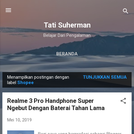
Langsung ke konten utama
Tati Suherman
Belajar Dari Pengalaman
BERANDA
Menampilkan postingan dengan
TUNJUKKAN SEMUA
P
label
Shopee
o
s
Realme 3 Pro Handphone Super
t
Ngebut Dengan Baterai Tahan Lama
i
n
Mei 10, 2019
g
Bagi saya yang berprofesi sebagai Blogger