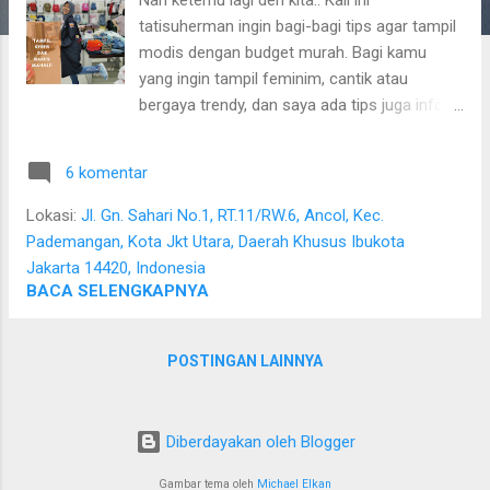
a
tatisuherman ingin bagi-bagi tips agar tampil
n
modis dengan budget murah. Bagi kamu
yang ingin tampil feminim, cantik atau
bergaya trendy, dan saya ada tips juga info
menarik nya nih. Jujur sih kalau saya lebih
suka tampil apa adanya. Memakai baju yang
6 komentar
benar-benar nyaman dan membuat saya
lebih percaya diri. Kalau saya lebih percaya
Lokasi:
Jl. Gn. Sahari No.1, RT.11/RW.6, Ancol, Kec.
diri ketika memakai stelan jeans dan kaos
Pademangan, Kota Jkt Utara, Daerah Khusus Ibukota
oblong yang dipadu jaket atau outer (rompi).
Jakarta 14420, Indonesia
Biasanya tampilan kaya gini, dibilangnya
BACA SELENGKAPNYA
tomboi ya. Tampil keren gak harus mahal,
cus dah ke pusat factory outlet di Mangga
POSTINGAN LAINNYA
Dua Square Jakarta Penampilan sudah
menjadi prioritas utama bagi kaum
perempuan maupun laki-laki. Tidak jarang,
Diberdayakan oleh Blogger
bagi mereka pun rela merogoh kocek yang
sangat banyak. Sampai ada yang bela-belain
Gambar tema oleh
Michael Elkan