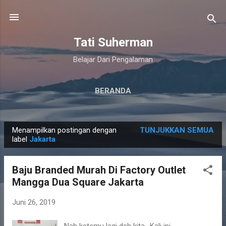
Langsung ke konten utama
Tati Suherman
Belajar Dari Pengalaman
BERANDA
Menampilkan postingan dengan
TUNJUKKAN SEMUA
P
label
Jakarta
o
s
Baju Branded Murah Di Factory Outlet
t
Mangga Dua Square Jakarta
i
n
Juni 26, 2019
g
Nah ketemu lagi deh kita.. Kali ini