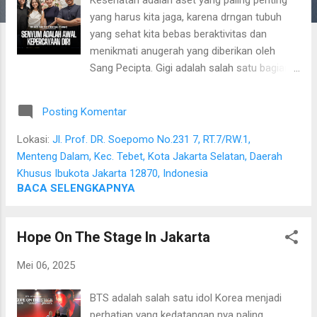
a
yang harus kita jaga, karena drngan tubuh
n
yang sehat kita bebas beraktivitas dan
menikmati anugerah yang diberikan oleh
Sang Pecipta. Gigi adalah salah satu bagian
tubuh yang harus kita perhatikan
kesehatannya. Gigi yang rapi dan bagus
Posting Komentar
membuat kita lebih percaya diri. Mulut yang
tidak sehat, dengan gigi yang tidak terawat
Lokasi:
Jl. Prof. DR. Soepomo No.231 7, RT.7/RW.1,
akan membuat kita selalu tidak pede dengan
Menteng Dalam, Kec. Tebet, Kota Jakarta Selatan, Daerah
penampilan kita. Setiap orang berbeda-beda
Khusus Ibukota Jakarta 12870, Indonesia
permasalahan gigi nya, jadi percayakan
BACA SELENGKAPNYA
kesehatan mulut dan gigi kita pada ahlinya.
Percayakan perawatan gigi pada ahli nya 18
Hope On The Stage In Jakarta
Aesthetic Dental Clinic Untuk mendapatkan
gigi yang bersih, dengan menyikat gigi setiap
Mei 06, 2025
hari setelah makan atau menjelang tidur saja
tidak lah cukup, karena pasta gigi kurang
BTS adalah salah satu idol Korea menjadi
maksimal membersihkan noda-noda
perhatian yang kedatangan nya paling