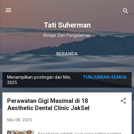
Langsung ke konten utama
Tati Suherman
Belajar Dari Pengalaman
BERANDA
Menampilkan postingan dari Mei,
TUNJUKKAN SEMUA
P
2025
o
s
Perawatan Gigi Masimal di 18
t
Aesthetic Dental Clinic JakSel
i
n
Mei 08, 2025
g
Kesehatan adalah aset yang paling penting