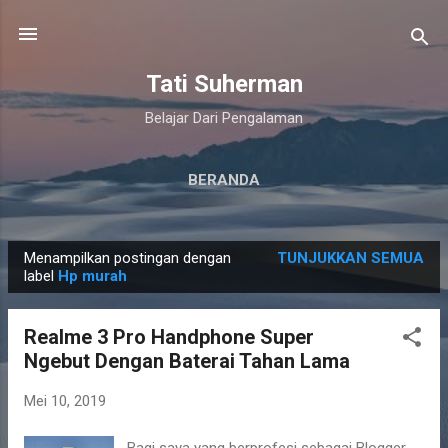
Langsung ke konten utama
Tati Suherman
Belajar Dari Pengalaman
BERANDA
Menampilkan postingan dengan
TUNJUKKAN SEMUA
P
label
Hp murah
o
s
Realme 3 Pro Handphone Super
t
Ngebut Dengan Baterai Tahan Lama
i
n
Mei 10, 2019
g
Bagi saya yang berprofesi sebagai Blogger