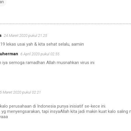
an
a
24 Maret 2020 pukul 21.25
 lekas usai yah & kita sehat selalu, aamiin
Suherman
6 April 2020 pukul 02.55
n iya semoga ramadhan Allah musnahkan virus ini
5 Maret 2020 pukul 02.21
alo perusahaan di Indonesia punya inisiatif se-kece ini.
 yg menyengsarakan, tapi insyaAllah kita jadi makin kuat kalo salin
yaaa