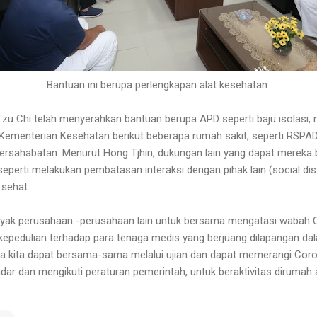
Bantuan ini berupa perlengkapan alat kesehatan
 Tzu Chi telah menyerahkan bantuan berupa APD seperti baju isolasi,
gi Kementerian Kesehatan berikut beberapa rumah sakit, seperti RSPA
ersahabatan. Menurut Hong Tjhin, dukungan lain yang dapat mereka 
perti melakukan pembatasan interaksi dengan pihak lain (social dis
sehat.
yak perusahaan -perusahaan lain untuk bersama mengatasi wabah 
pedulian terhadap para tenaga medis yang berjuang dilapangan da
 kita dapat bersama-sama melalui ujian dan dapat memerangi Coron
ar dan mengikuti peraturan pemerintah, untuk beraktivitas dirumah a