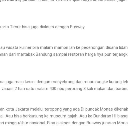
Jakarta Timur bisa juga diakses dengan Busway
a atau wisata kuliner bila malam mampir lah ke pecenongan disana lida
an dari martabak Bandung sampai restoran harga hya pun terjangkau
sa juga main kesini dengan menyebrang dari muara angke kurang leb
 variasi 2 hari satu malam 400 ribu perorang 3 kali makan dan barbe
 kota Jakarta melalui teropong yang ada Di puncak Monas dikenaka
. Aau bisa berkunjung ke museum gajah. Aau ke Bundaran HI biasa
i minggu/libur nasional. Bisa diakses dengan Busway jurusan Mona