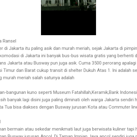
la Ransel
r di Jakarta itu paling asik dan murah meriah, sejak Jakarta di pimpi
dasi di Jakarta ini banyak bus-bus wisata gratis yang berhenti dise
ns Jakarta atau Busway pun juga asik. Cuma 3500 perorang apalagi
 Timur dan Barat cukup transit di shelter Dukuh Atas 1. Ini adalah 
ing murah meriah salah satunya adalah
an-bangunan kuno seperti Museum Fatahillah,Keramik,Bank Indonesia
 banyak lagi disini juga paling diminati oleh warga Jakarta sendiri
Kota Tua bisa diakses dengan Busway jurusan Kota atau Commuter lin
l
man bermain atau sekedar menikmati laut juga berwisata kuliner tap
engan Busway jurusan Ancol. Di Taman Impian Jaya ancol sendiri ju