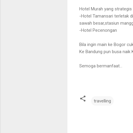
Hotel Murah yang strategis 
-Hotel Tamansari terletak d
sawah besar,stasiun mang
-Hotel Pecenongan
Bila ingin main ke Bogor cu
Ke Bandung pun busa naik K
Semoga bermanfaat...
travelling
K
o