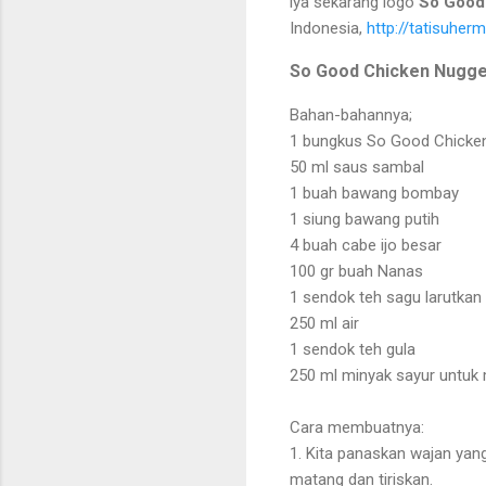
iya sekarang logo
So Goo
Indonesia,
http://tatisuhe
So Good Chicken Nugge
Bahan-bahannya;
1 bungkus So Good Chicken
50 ml saus sambal
1 buah bawang bombay
1 siung bawang putih
4 buah cabe ijo besar
100 gr buah Nanas
1 sendok teh sagu larutkan
250 ml air
1 sendok teh gula
250 ml minyak sayur untu
Cara membuatnya:
1. Kita panaskan wajan yan
matang dan tiriskan.