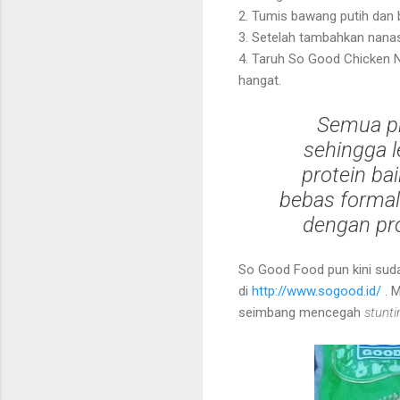
2. Tumis bawang putih dan 
3. Setelah tambahkan nanas
4. Taruh So Good Chicken Nu
hangat.
Semua pr
sehingga l
protein bai
bebas formal
dengan pr
So Good Food pun kini suda
di
http://www.sogood.id/
. M
seimbang mencegah
stunti