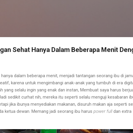
Langsung ke konten utama
gan Sehat Hanya Dalam Beberapa Menit Den
hanya dalam beberapa menit, menjadi tantangan seorang ibu di jaman 
atif, karena untuk mengimbangi anak-anak yang tumbuh di era digital
h yang selalu ingin yang enak dan instan, Membuat saya harus berj
di sedikit curhat nih, mereka itu seperti selalu menguji kesabaran ib
 Tetapi jika ibunya menyediakan makanan, disuruh makan aja seperti
da ketua dewan. Memang jadi seorang ibu harus
power full
dan extra