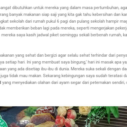
sangat dibutuhkan untuk mereka yang dalam masa pertumbuhan, agar
rang banyak makanan siap saji yang kita gak tahu kebersihan dan kan
gkat sekolah dari rumah pukul 6 pagi dan pulang sekolah hampir ma
idak memberikan beban lagi pada mereka, seperti mengerjakan pekerj
mereka saya kasih jadwal piket seminggu sekali berbenah rumah, k
kanan yang sehat dan bergizi agar selalu sehat terhindar dari penya
a setiap hari. Ini yang membuat saya bingung,' hari ini masak apa 
aan yang ada disetiap ibu-ibu di dunia. Mereka suka sekali dengan da
g juga tidak mau makan. Sekarang kebingungan saya sudah teratasi 
d
yang menyediakan olahan dari ayam segar dari peternakan sendiri,