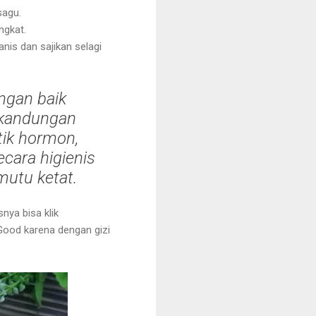
sagu.
ngkat.
nis dan sajikan selagi
ngan baik
h kandungan
ntik hormon,
cara higienis
utu ketat.
nya bisa klik
Good karena dengan gizi