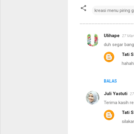
kreasi menu piring 
Ulihape
27 Mar
K
duh segar bang
o
Tati 
m
hahah
e
n
t
BALAS
a
Juli Yastuti
27
r
Terima kasih r
Tati 
silak