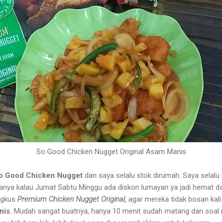
So Good Chicken Nugget Original Asam Manis
o Good Chicken Nugget
dan saya selalu stok dirumah. Saya selalu
sanya kalau Jumat Sabtu Minggu ada diskon lumayan ya jadi hemat da
ngkus
Premium Chicken Nugget Original,
agar mereka tidak bosan kal
nis.
Mudah sangat buatnya, hanya 10 menit sudah matang dan soal