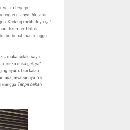
 selalu terjaga
dungan gizinya. Aktivitas
grib. Kadang melihatnya
gak
aan di rumah. Untuk
aka berbenah hari minggu
kit, maka selalu saya
ya, mereka suka
gak
ya".
ging ayam, tapi kalau
dan ada jawabannya. Ya
 sehingga
Tanpa bahan