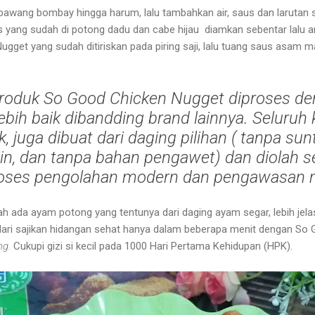
bawang bombay hingga harum, lalu tambahkan air, saus dan larutan 
 yang sudah di potong dadu dan cabe hijau diamkan sebentar lalu a
gget yang sudah ditiriskan pada piring saji, lalu tuang saus asam ma
oduk So Good Chicken Nugget diproses de
ebih baik dibandding brand lainnya. Seluru
k, juga dibuat dari daging pilihan ( tanpa su
in, dan tanpa bahan pengawet) dan diolah se
oses pengolahan modern dan pengawasan m
h ada ayam potong yang tentunya dari daging ayam segar, lebih jelas
ari sajikan hidangan sehat hanya dalam beberapa menit dengan So 
ng.
Cukupi gizi si kecil pada 1000 Hari Pertama Kehidupan (HPK).