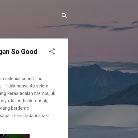
gan So Good
milenial seperti ini,
. Tidak hanya itu selera
uang keras adalah membujuk
unya, kalau tidak masak,
 sedang berdemo
 sabar menghadapi anak-