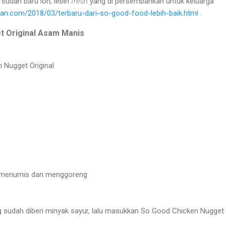
d
sudah baru loh, lebih
fresh
yang di persembahkan untuk keluarga
rman.com/2018/03/terbaru-dari-so-good-food-lebih-baik.html
.
t Original Asam Manis
 Nugget Original
k menumis dan menggoreng
g sudah diberi minyak sayur, lalu masukkan So Good Chicken Nugget 