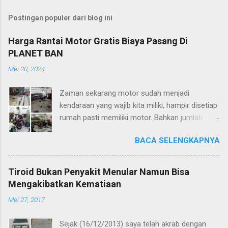
i
n
Postingan populer dari blog ini
g
K
o
Harga Rantai Motor Gratis Biaya Pasang Di
m
PLANET BAN
e
n
Mei 20, 2024
t
a
r
Zaman sekarang motor sudah menjadi
kendaraan yang wajib kita miliki, hampir disetiap
rumah pasti memiliki motor. Bahkan jumlah
motor yang dimiliki di setiap rumah sama
BACA SELENGKAPNYA
dengan jumlah anggota rumah. Motor ibu,
bapak, kaka dan dede tapi kalau saya pribadi
memiliki motor cukup satu aja. Tempat parkir
Tiroid Bukan Penyakit Menular Namun Bisa
nya ga ada cuma muat motor satu, tetangga
Mengakibatkan Kematiaan
disini yang memiliki motor lebih dari satu,
Mei 27, 2017
kebanyakan parkir di sepanjang jalan di depan
gang. Kebayang kan kalau sore atau pas
Sejak (16/12/2013) saya telah akrab dengan
malam, motor di gang dekat rumah udah