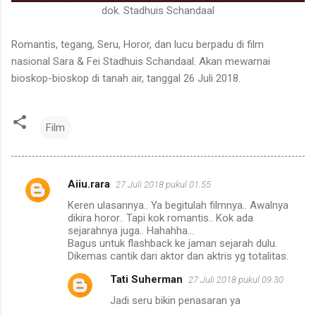
dok. Stadhuis Schandaal
Romantis, tegang, Seru, Horor, dan lucu berpadu di film
nasional Sara & Fei Stadhuis Schandaal. Akan mewarnai
bioskop-bioskop di tanah air, tanggal 26 Juli 2018.
Film
Aiiu.rara
27 Juli 2018 pukul 01.55
K
Keren ulasannya.. Ya begitulah filmnya.. Awalnya
o
dikira horor.. Tapi kok romantis.. Kok ada
m
sejarahnya juga.. Hahahha...
Bagus untuk flashback ke jaman sejarah dulu.
e
Dikemas cantik dari aktor dan aktris yg totalitas.
n
Tati Suherman
27 Juli 2018 pukul 09.30
t
Jadi seru bikin penasaran ya
a