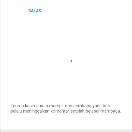
r
BALAS
Terima kasih sudah mampir dan pembaca yang baik
selalu meninggalkan komentar setelah selesai membaca.
P
o
s
t