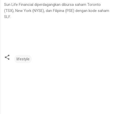
Sun Life Financial diperdagangkan dibursa saham Toronto
(TSX), New York (NYSE), dan Filipina (PSE) dengan kode saham
SLF.
lifestyle
K
o
m
e
n
t