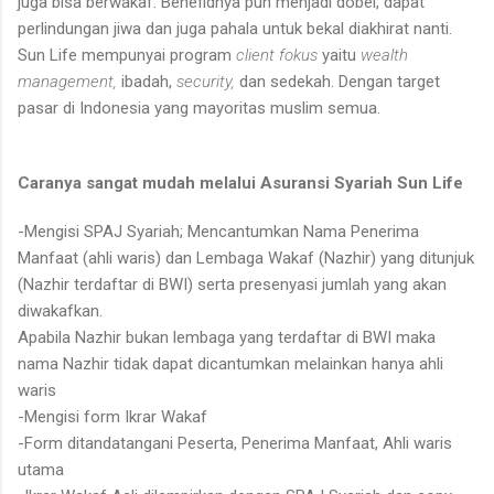
juga bisa berwakaf. Benefidnya pun menjadi dobel, dapat
perlindungan jiwa dan juga pahala untuk bekal diakhirat nanti.
Sun Life mempunyai program
client fokus
yaitu
wealth
management,
ibadah,
security,
dan sedekah. Dengan target
pasar di Indonesia yang mayoritas muslim semua.
Caranya sangat mudah melalui Asuransi Syariah Sun Life
-Mengisi SPAJ Syariah; Mencantumkan Nama Penerima
Manfaat (ahli waris) dan Lembaga Wakaf (Nazhir) yang ditunjuk
(Nazhir terdaftar di BWI) serta presenyasi jumlah yang akan
diwakafkan.
Apabila Nazhir bukan lembaga yang terdaftar di BWI maka
nama Nazhir tidak dapat dicantumkan melainkan hanya ahli
waris
-Mengisi form Ikrar Wakaf
-Form ditandatangani Peserta, Penerima Manfaat, Ahli waris
utama